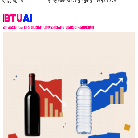
ზუგდიდში
ფოტოშოპის მცოდნე
- რუსთავი
ბიზნესისა და ტექნოლოგიების უნივერსიტეტი