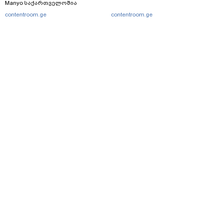
Manyo საქართველოშია
contentroom.ge
contentroom.ge
მთავარი
სერვისები
რეკლამა
თბილისი, იოსებიძის ქ. 49
(+995 32) 2 38 78 00