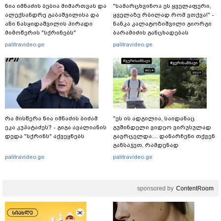
ნია იმნაძის ბებია მიმართვას და
"სა­მარ­ცხვი­ნოა ეს ყვე­ლა­ფე­რი,
ალექსანდრე გაბაშვილისა და
ყვე­ლა­ზე რბი­ლად რომ ვთქვა!" -
ანი ნასყიდაშვილის პირადი
ნანკა კალატოზიშვილი გიორგი
მიმოწერის "სქრინებს"
ბარამიძის განცხადებას
ავრცელებს
ეხმაურება
palitravideo.ge
palitravideo.ge
რა მისწერა ნია იმნაძის ბიძამ
"ეს ის ადგილია, საიდანაც
ეკა კუპატაძეს? - გიგა ავალიანის
გუშინდელი ვიდეო ვირუსულად
დედა "სქრინს" აქვეყნებს
გავრცელდა.... დანარჩენი თქვენ
განსაჯეთ, რამდენად
შესაძლებელია აქ ადამიანის
palitravideo.ge
palitravideo.ge
გადავარდნა" - რა კადრებს
აქვეყნებს კობა ახალაძე
მლეთიდან, სადაც 12 წლის წინ
sponsored by
ContentRoom
გურამ დადიანიძე გაუჩინარდა?