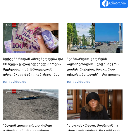
გაზიარება
სექტემბრიდან ამოქმედდება და
"გიზიარებთ კადრებს
60 წელს გადაცილებულ პირებს
აფხაზეთიდან... ვიცი, ბევრს
შეეხებათ! - საქართველოს
გაინტერესებთ, როგორია
ეროვნული ბანკი განცხადებას
იქაურობა დღეს" - რა ვიდეო
ავრცელებს
ვრცელდება სოციალურ
palitravideo.ge
palitravideo.ge
ქსელში?
"ზღვამ კიდევ ერთი ჭურვი
"ფოტოსურათი, რომელზეც
გამორიყა" - რა კადრები
ახლა ვისაუბრებ, ნია იმნაძის