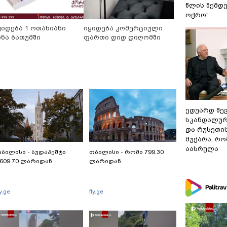
წლის შემდე
ოქრო"
ყიდება 1 ოთახიანი
იყიდება კომერციული
ინა ბათუმში
ფართი დიდ დიღომში
ედუარდ შე
სკანდალურ
და რუსეთი
მუქარა, რო
აასრულა
ბილისი - ბუდაპეშტი
თბილისი - რომი 799.30
609.70 ლარიდან
ლარიდან
ly.ge
fly.ge