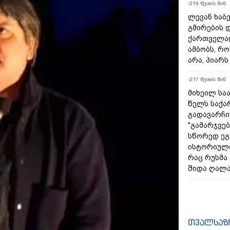
-218 წუთის წინ
ლევან ხაბე
გმირების დ
ქართველად
ამბობს, რო
არა, პიარ
-216 წუთის წინ
მიხეილ საა
წელს საქ
გადავარჩინ
"გამარჯვებ
სწორედ ეგ
ისტორიულ
რაც რუსმა
შიდა ღალა
თვალსაზ