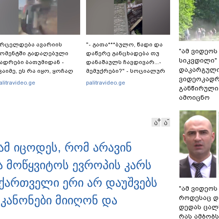
რცელდება ავარიის
"- გათა***ბულო, წადი და
"ამ ვიდეოს
ომენტში გადაღებული
დაწერე განცხადება თუ
სიკვდილი" 
ადრები ბათუმიდან -
დანაშაულს ჩავდივარ...-
დაკარგული
ვაიმე, ეს რა იყო, ყოჩაღ
მემუქრები?" - სოციალურ
ვიდეოკადრ
მარშრუტკის" მძღოლს"
ქსელში სკანდალური
alitravideo.ge
palitravideo.ge
განწირული
კადრები ვრცელდება
ამოიცნო
ა
ა
ამ იცოდეს, რომ არავინ
ა მოწყვიტოს ევროპის კარს
 ქართველი ერი არ დაუშვებს
"ამ ვიდეოს
 კანონები მიიღონ და
როდესაც დ
დედას ცალს
რას ამბობ