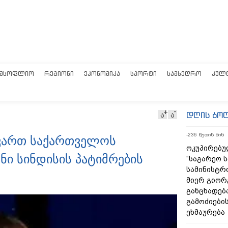
ᲛᲡᲝᲤᲚᲘᲝ
ᲠᲔᲒᲘᲝᲜᲘ
ᲔᲙᲝᲜᲝᲛᲘᲙᲐ
ᲡᲞᲝᲠᲢᲘ
ᲡᲐᲛᲮᲔᲓᲠᲝ
ᲙᲣᲚ
დღის ბო
ა
ა
-235 წუთის წინ
ავართ საქართველოს
ოკუპირებულ
ნი სინდისის პატიმრების
“საგარეო 
სამინისტრ
მიერ გიორ
განცხადებ
გამოძიები
ეხმაურება