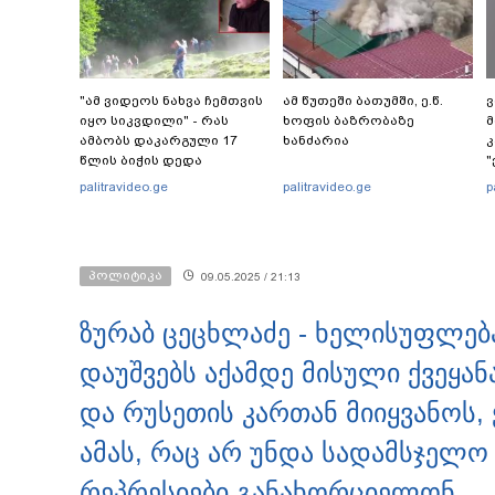
"ამ ვიდეოს ნახვა ჩემთვის
ამ წუთეში ბათუმში, ე.წ.
ვ
იყო სიკვდილი" - რას
ხოფის ბაზრობაზე
მ
ამბობს დაკარგული 17
ხანძარია
კ
წლის ბიჭის დედა
"
ვიდეოკადრებზე, სადაც
"
palitravideo.ge
palitravideo.ge
p
შვილის განწირული
ვედრების ხმა ამოიცნო
პოლიტიკა
09.05.2025 / 21:13
ზურაბ ცეცხლაძე - ხელისუფლებ
დაუშვებს აქამდე მისული ქვეყან
და რუსეთის კართან მიიყვანოს,
ამას, რაც არ უნდა სადამსჯელო
რეპრესიები განახორციელონ