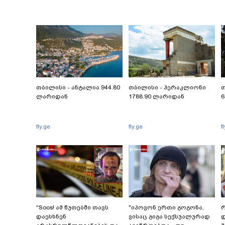
თბილისი - ანტალია 944.80
თბილისი - ჰერაკლიონი
თ
ლარიდან
1788.90 ლარიდან
6
fly.ge
fly.ge
f
"Soos! ამ წუთებში თავს
"იპოვონ ერთი გოგონა,
რ
დაესხნენ
ვისაც გიგა სექსუალურად
დ