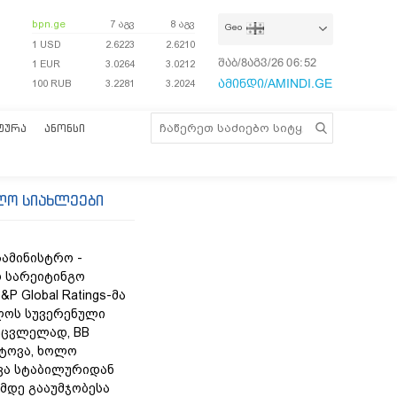
bpn.ge
7 აგვ
8 აგვ
Geo
1 USD
2.6223
2.6210
შაბ/8აგვ/26
06:52:23
1 EUR
3.0264
3.0212
ამინდი/AMINDI.GE
100 RUB
3.2281
3.2024
ᲢᲣᲠᲐ
ᲐᲜᲝᲜᲡᲘ
ლო სიახლეები
სამინისტრო -
 სარეიტინგო
&P Global Ratings-მა
ლოს სუვერენული
უცვლელად, BB
ტოვა, ხოლო
ვა სტაბილურიდან
მდე გააუმჯობესა