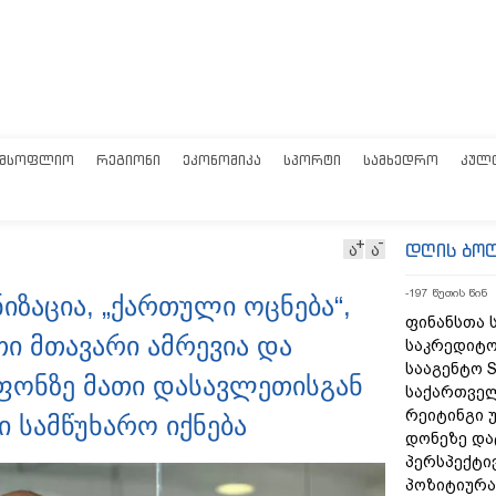
ᲛᲡᲝᲤᲚᲘᲝ
ᲠᲔᲒᲘᲝᲜᲘ
ᲔᲙᲝᲜᲝᲛᲘᲙᲐ
ᲡᲞᲝᲠᲢᲘ
ᲡᲐᲛᲮᲔᲓᲠᲝ
ᲙᲣᲚ
დღის ბო
ა
ა
-197 წუთის წინ
ზაცია, „ქართული ოცნება“,
ფინანსთა 
ი მთავარი ამრევია და
საკრედიტო
სააგენტო S
 ფონზე მათი დასავლეთისგან
საქართვე
რეიტინგი 
ი სამწუხარო იქნება
დონეზე და
პერსპექტი
პოზიტიურა