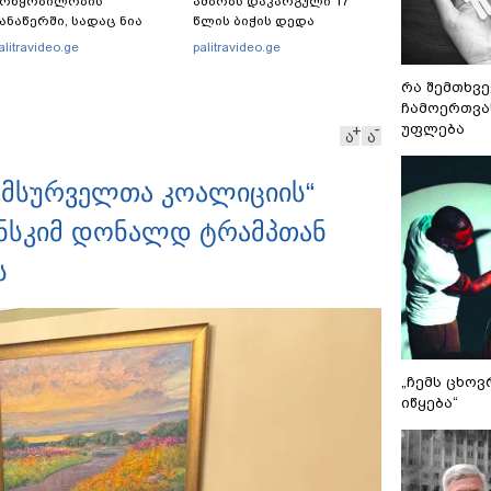
მოწყობილობის
ამბობს დაკარგული 17
ანაწერში, სადაც ნია
წლის ბიჭის დედა
მნაძე მამას ესაუბრება?
ვიდეოკადრებზე, სადაც
alitravideo.ge
palitravideo.ge
შვილის განწირული
ვედრების ხმა ამოიცნო
რა შემთხვე
ჩამოერთვა
უფლება
ა
ა
 „მსურველთა კოალიციის“
ნსკიმ დონალდ ტრამპთან
ს
„ჩემს ცხოვ
იწყება“