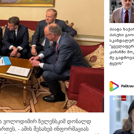
პაატა ზაქა
პასუხი გიო
სკანდალურ
"ყველაფერი
კამანში მ
მე გადმოვას
ტყუის"
 და ვოლოდიმირ ზელენსკიმ დონალდ
თეს, - ამის შესახებ ინფორმაციას