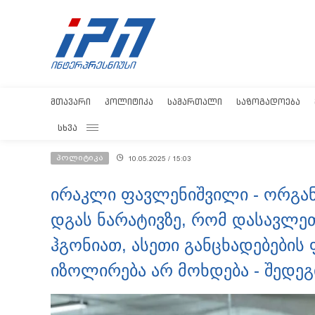
ᲛᲗᲐᲕᲐᲠᲘ
ᲞᲝᲚᲘᲢᲘᲙᲐ
ᲡᲐᲛᲐᲠᲗᲐᲚᲘ
ᲡᲐᲖᲝᲒᲐᲓᲝᲔᲑᲐ
ᲡᲮᲕᲐ
პოლიტიკა
10.05.2025 / 15:03
ირაკლი ფავლენიშვილი - ორგანი
დგას ნარატივზე, რომ დასავლეთ
ჰგონიათ, ასეთი განცხადებების
იზოლირება არ მოხდება - შედეგ