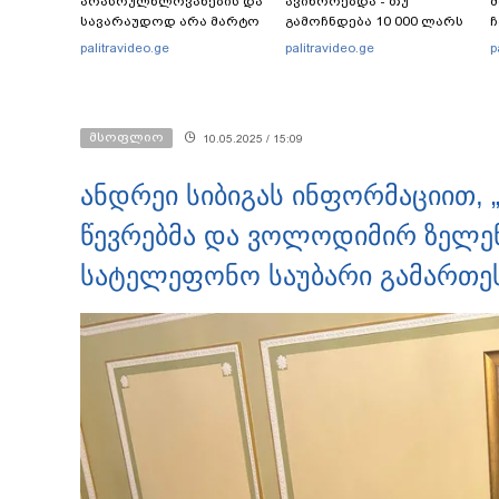
არასრულწლოვანების და
ავიწროებდა - თუ
სავარაუდოდ არა მარტო
გამოჩნდება 10 000 ლარს
ჩ
არასრულწლოვანების
ოფიციალურად,
ი
palitravideo.ge
palitravideo.ge
p
ჯგუფი" - რა ინფორმაციას
სახალხოდ გადავცემ" - ეკა
ავრცელებს ადვოკატი?
კუპატაძე განცხადებას
ავრცელებს
მსოფლიო
10.05.2025 / 15:09
ანდრეი სიბიგას ინფორმაციით,
წევრებმა და ვოლოდიმირ ზელე
სატელეფონო საუბარი გამართე