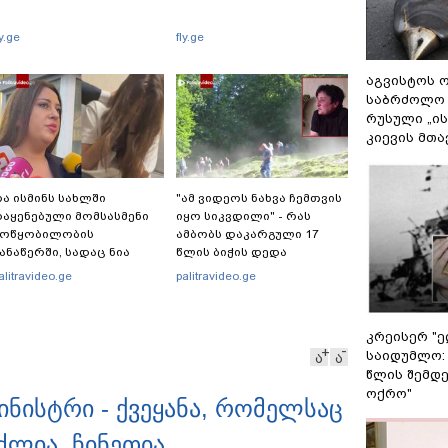
ly.ge
fly.ge
აგვისტოს ო
საბრძოლო
რუსული „ი
კიევის მთა
ა ისმინს სახლში
"ამ ვიდეოს ნახვა ჩემთვის
აყენებული მომსასმენი
იყო სიკვდილი" - რას
მოწყობილობის
ამბობს დაკარგული 17
ანაწერში, სადაც ნია
წლის ბიჭის დედა
მნაძე მამას ესაუბრება?
ვიდეოკადრებზე, სადაც
alitravideo.ge
palitravideo.ge
შვილის განწირული
ვედრების ხმა ამოიცნო
კრეისერ "ე
საიდუმლო:
ა
ა
წლის შემდე
ოქრო"
ნისტრი - ქვეყანა, რომელსაც
ძლია, ჩინეთია