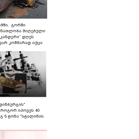
მში, გორში
 ნათლობა მიღებული
სკანდერი“ დღეს
ვარ კოშმარად იქცა
დინბურგის"
 როგორ იპოვეს 40
გ 5 ტონა "სტალინის