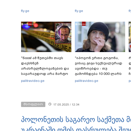
fly.ge
fly.ge
f
"Soos! ამ წუთებში თავს
"იპოვონ ერთი გოგონა,
რ
დაესხნენ
ვისაც გიგა სექსუალურად
დ
არასრულწლოვანების და
ავიწროებდა - თუ
სავარაუდოდ არა მარტო
გამოჩნდება 10 000 ლარს
ჩ
არასრულწლოვანების
ოფიციალურად,
ი
palitravideo.ge
palitravideo.ge
p
ჯგუფი" - რა ინფორმაციას
სახალხოდ გადავცემ" - ეკა
ავრცელებს ადვოკატი?
კუპატაძე განცხადებას
ავრცელებს
მსოფლიო
17.05.2025 / 12:34
პოლონეთის საგარეო საქმეთა მი
უკრაინაში ომის დასრულება შეუ