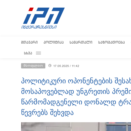
ᲛᲗᲐᲕᲐᲠᲘ
ᲞᲝᲚᲘᲢᲘᲙᲐ
ᲡᲐᲛᲐᲠᲗᲐᲚᲘ
ᲡᲐᲖᲝᲒᲐᲓᲝᲔᲑᲐ
ᲡᲮᲕᲐ
მსოფლიო
17.05.2025 / 11:42
პოლიტიკური ოპონენტების შესა
მოსაპოვებლად უნგრეთის პრემი
წარმომადგენელი დონალდ ტრამ
წევრებს შეხვდა