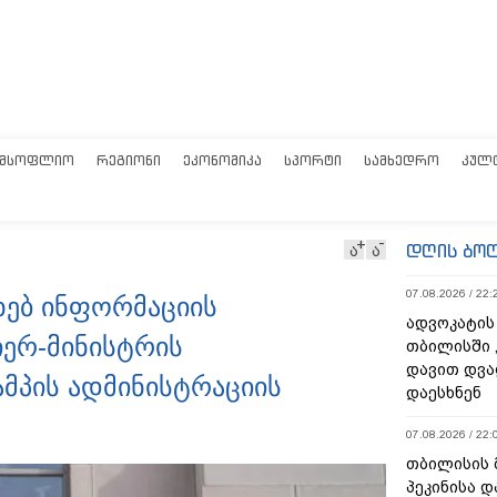
ᲛᲡᲝᲤᲚᲘᲝ
ᲠᲔᲒᲘᲝᲜᲘ
ᲔᲙᲝᲜᲝᲛᲘᲙᲐ
ᲡᲞᲝᲠᲢᲘ
ᲡᲐᲛᲮᲔᲓᲠᲝ
ᲙᲣᲚ
დღის ბო
ა
ა
07.08.2026 / 22:
ხებ ინფორმაციის
ადვოკატის
ერ-მინისტრის
თბილისში 
დავით დვა
პის ადმინისტრაციის
დაესხნენ
07.08.2026 / 22:
თბილისის 
პეკინისა დ