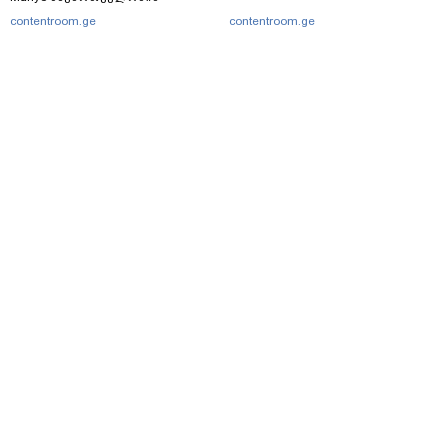
contentroom.ge
contentroom.ge
მთავარი
სერვისები
რეკლამა
თბილისი, იოსებიძის ქ. 49
(+995 32) 2 38 78 00
ipnnews@ipn.ge