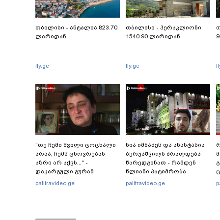
თბილისი - ანტალია 823.70
თბილისი - ჰერაკლიონი
თ
ლარიდან
1540.90 ლარიდან
9
fly.ge
fly.ge
f
"თუ ჩემი შვილი ცოცხალი
ნია იმნაძეს და ანასტასია
რ
არაა, ჩემს ცხოვრებას
ბერუაშვილს ბრალდება
მ
აზრი არ აქვს..." -
წარედგინათ - რამდენ
გ
დაკარგული გურამ
წლიანი პატიმრობა
ც
დადიანიძის დედის
ემუქრებათ
პ
palitravideo.ge
palitravideo.ge
p
ემოციური მიმართვა
არასრულწლოვნებს?