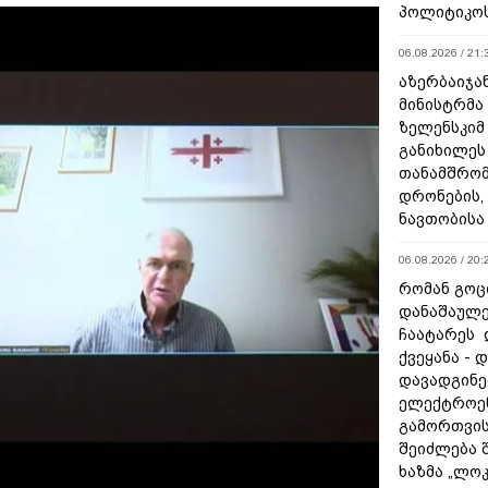
პოლიტიკო
06.08.2026 / 21:
აზერბაიჯა
მინისტრმა
ზელენსკიმ
განიხილეს
თანამშრომ
დრონების, 
ნავთობისა
06.08.2026 / 20:
რომან გოცი
დანაშაულე
ჩაატარეს 
ქვეყანა - 
დავადგინე
ელექტროე
გამორთვის
შეიძლება 
ხაზმა „ლო