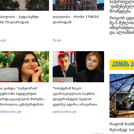
საქართველო
“დაწუნებულ
მოაწყდება
ბილისი - ბუდაპეშტი
თბილისი - რომი 1768.50
როგორ ცდი
42.70 ლარიდან
ლარიდან
მე-5 მუხლის
იმიგრანტთა
და ალიანსის
ly.ge
fly.ge
ა გახდა “სამგორის”
"სისტემამ ნიკო
ეტროში სტუდენტის
კვარაცხელიას საქმის
არდაცვალების მიზეზი -
ფიგურანტები ხელის
ნობილია ექსპერტიზის
გულზე ატარა არაერთი
ასუხი
წელი! ხომ არ იცით
alitravideo.ge
palitravideo.ge
რატომ?! იქნებ იმიტომ
რომ თავად დაუკვეთეს?!“
რატომ ჩაბ
– ნიკო კვარაცხელიას
მესამედ: ს
დედა განცხადებას