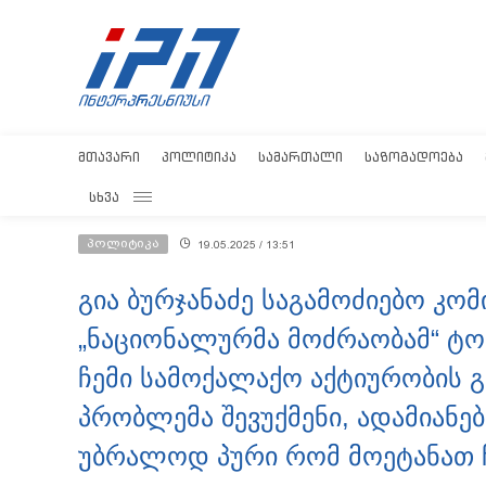
ᲛᲗᲐᲕᲐᲠᲘ
ᲞᲝᲚᲘᲢᲘᲙᲐ
ᲡᲐᲛᲐᲠᲗᲐᲚᲘ
ᲡᲐᲖᲝᲒᲐᲓᲝᲔᲑᲐ
ᲡᲮᲕᲐ
პოლიტიკა
19.05.2025 / 13:51
გია ბურჯანაძე საგამოძიებო კომ
„ნაციონალურმა მოძრაობამ“ ტო
ჩემი სამოქალაქო აქტიურობის 
პრობლემა შევუქმენი, ადამიანე
უბრალოდ პური რომ მოეტანათ 