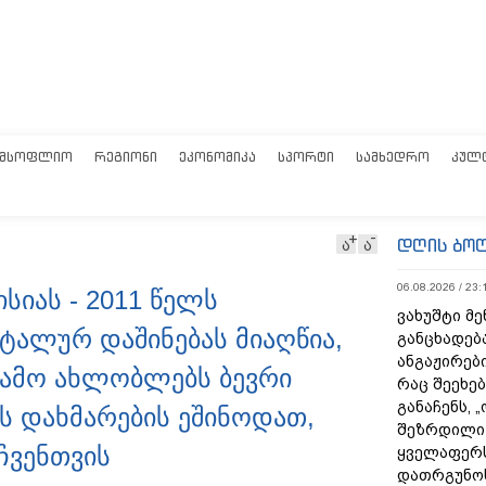
ᲛᲡᲝᲤᲚᲘᲝ
ᲠᲔᲒᲘᲝᲜᲘ
ᲔᲙᲝᲜᲝᲛᲘᲙᲐ
ᲡᲞᲝᲠᲢᲘ
ᲡᲐᲛᲮᲔᲓᲠᲝ
ᲙᲣᲚ
დღის ბო
ა
ა
06.08.2026 / 23:
ისიას - 2011 წელს
ვახუშტი მე
ტალურ დაშინებას მიაღწია,
განცხადებ
ანგაჟირები
გამო ახლობლებს ბევრი
რაც შეეხებ
განაჩენს, 
ბს დახმარების ეშინოდათ,
შეზრდილი
ჩვენთვის
ყველაფერს
დათრგუნო