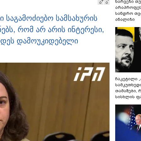
ხარვეზი თუ
ა
ა
ავრცელებს
არაპროფეს
სანდრო თ
ი საგამოძიებო სამსახურის
ანალიზი
შნებს, რომ არ არის ინტერესი,
დეს დამოუკიდებელი
ჩაკეტილი 
სამკუთხედ
თამაშები,
სისხლის ფ