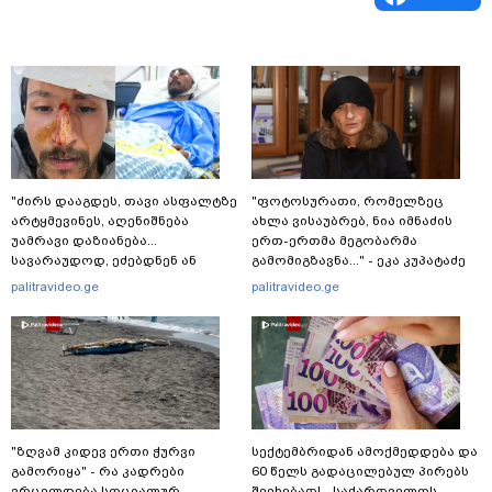
"ძირს დააგდეს, თავი ასფალტზე
"ფოტოსურათი, რომელზეც
არტყმევინეს, აღენიშნება
ახლა ვისაუბრებ, ნია იმნაძის
უამრავი დაზიანება...
ერთ-ერთმა მეგობარმა
სავარაუდოდ, ეძებდნენ ან
გამომიგზავნა..." - ეკა კუპატაძე
დებდნენ ნარკოტიკს" - რას
palitravideo.ge
palitravideo.ge
ჰყვება ადვოკატი კურიერზე,
რომელსაც
არასრულწლოვანები
ფიზიკურად გაუსწორდნენ?
"ზღვამ კიდევ ერთი ჭურვი
სექტემბრიდან ამოქმედდება და
გამორიყა" - რა კადრები
60 წელს გადაცილებულ პირებს
ვრცელდება სოციალურ
შეეხებათ! - საქართველოს