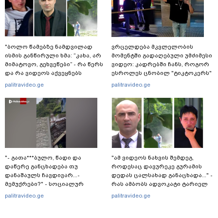
"ბოლო წამებზე ნამდვილად
ვრცელდება მკვლელობის
ისმის განწირული ხმა: “კახა, არ
მომენტში გადაღებული უმძიმესი
მიმატოვო, გეხვეწები” - რა წერს
ვიდეო: კადრებში ჩანს, როგორ
და რა ვიდეოს აქვეყნებს
ესროლეს ცნობილ "ტიკტოკერს"
ადვოკატი, ტარიელ კაკაბაძე?
ლაივის დროს - რას ამბობს
palitravideo.ge
palitravideo.ge
მომხდარზე მექსიკის პოლიცია
"- გათა***ბულო, წადი და
"ამ ვიდეოს ნახვის შემდეგ,
დაწერე განცხადება თუ
როდესაც დავურეკე გურამის
დანაშაულს ჩავდივარ...-
დედას ცალსახად განაცხადა..." -
მემუქრები?" - სოციალურ
რას ამბობს ადვოკატი ტარიელ
ქსელში სკანდალური კადრები
კაკაბაძე?
palitravideo.ge
palitravideo.ge
ვრცელდება