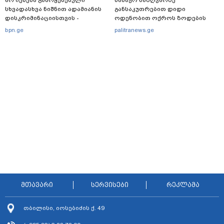
სხვადასხვა ნიშნით ადამიანის
განსაკუთრებით დიდი
დისკრიმინაციისთვის -
ოდენობით ოქროს ზოდების
განათლების სისტემა დიდი
უკანონოდ გადმოტანის ფაქტზე
bpn.ge
palitranews.ge
უფსკრულისკენ მიდის“
ერთი პირი დააკავა
მთავარი
სერვისები
რეკლამა
თბილისი, იოსებიძის ქ. 49