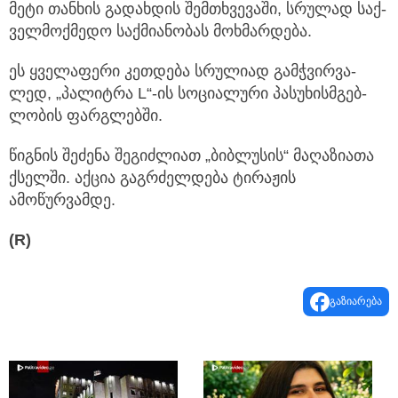
მეტი თან­ხის გა­დახ­დის შემ­თხვე­ვა­ში, სრუ­ლად საქ­
ველ­მოქ­მე­დო საქ­მი­ა­ნო­ბას მოხ­მარ­დე­ბა.
ეს ყვე­ლა­ფე­რი კეთ­დე­ბა სრუ­ლი­ად გამჭვირ­ვა­
ლედ, „პა­ლიტ­რა L“-ის სო­ცი­ა­ლუ­რი პა­სუ­ხის­მგებ­
ლო­ბის ფარ­გლებ­ში.
წიგნის შეძენა შეგიძლიათ „ბიბლუსის“ მაღაზიათა
ქსელში. აქცია გაგრძელდება ტირაჟის
ამოწურვამდე.
(R)
გაზიარება