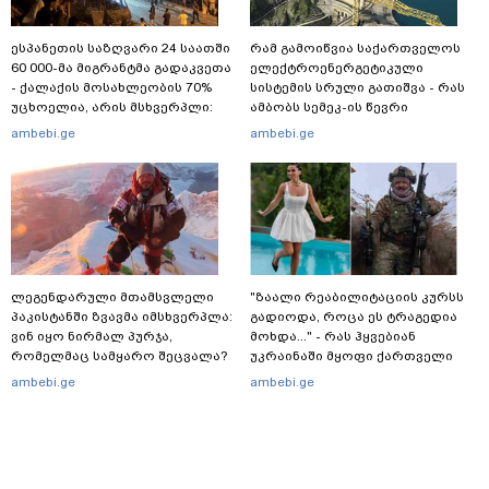
ესპანეთის საზღვარი 24 საათში
რამ გამოიწვია საქართველოს
60 000-მა მიგრანტმა გადაკვეთა
ელექტროენერგეტიკული
- ქალაქის მოსახლეობის 70%
სისტემის სრული გათიშვა - რას
უცხოელია, არის მსხვერპლი:
ამბობს სემეკ-ის წევრი
ბოლო ცნობები სეუტადან,
ambebi.ge
ambebi.ge
სადაც ადგილობრივებს ქუჩაში
გასვლის ეშინიათ
ლეგენდარული მთამსვლელი
"ზაალი რეაბილიტაციის კურსს
პაკისტანში ზვავმა იმსხვერპლა:
გადიოდა, როცა ეს ტრაგედია
ვინ იყო ნირმალ პურჯა,
მოხდა..." - რას ჰყვებიან
რომელმაც სამყარო შეცვალა?
უკრაინაში მყოფი ქართველი
მებრძოლები
ambebi.ge
ambebi.ge