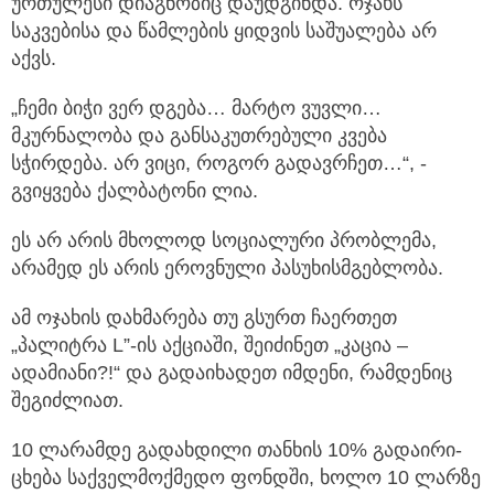
ურთულესი დიაგნოზიც დაუდგინდა. ოჯახს
საკვებისა და წამლების ყიდვის საშუალება არ
აქვს.
„ჩემი ბიჭი ვერ დგება… მარტო ვუვლი…
მკურნალობა და განსაკუთრებული კვება
სჭირდება. არ ვიცი, როგორ გადავრჩეთ…“, -
გვიყვება ქალბატონი ლია.
ეს არ არის მხოლოდ სოციალური პრობლემა,
არამედ ეს არის ეროვნული პასუხისმგებლობა.
ამ ოჯახის დახმარება თუ გსურთ ჩაერთეთ
„პალიტრა L”-ის აქციაში, შეიძინეთ „კაცია –
ადამიანი?!“ და გადაიხადეთ იმდენი, რამდენიც
შეგიძლიათ.
10 ლა­რამ­დე გა­დახ­დი­ლი თან­ხის 10% გა­და­ი­რი­
ცხე­ბა საქ­ველ­მოქ­მე­დო ფონდში, ხოლო 10 ლარ­ზე