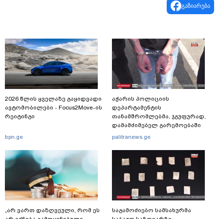
გაზიარება
2026 წლის ყველაზე გაყიდვადი
აჭარის პოლიციის
ავტომობილები - Focus2Move-ის
დეპარტამენტის
რეიტინგი
თანამშრომლებმა, ჯგუფურად,
დამამძიმებელ გარემოებაში
ჩადენილი განზრახ
bpn.ge
palitranews.ge
მკვლელობის მცდელობისა და
ცეცხლსასროლი იარაღის
მართლსაწინააღდმეგო შეძენა-
შენახვა-ტარებისთვის ძებნილი
პირი დააკავა
„არ ვართ დაზღვეული, რომ ეს
საგამოძიებო სამსახურმა
არ იქნება გამოყენებული
საბაჟო საზღვარზე