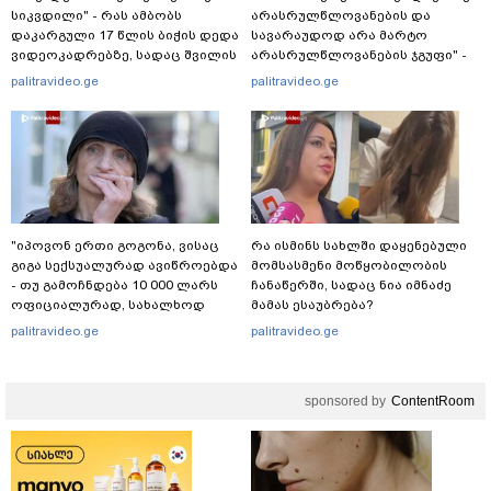
სიკვდილი" - რას ამბობს
არასრულწლოვანების და
დაკარგული 17 წლის ბიჭის დედა
სავარაუდოდ არა მარტო
ვიდეოკადრებზე, სადაც შვილის
არასრულწლოვანების ჯგუფი" -
განწირული ვედრების ხმა
რა ინფორმაციას ავრცელებს
palitravideo.ge
palitravideo.ge
ამოიცნო
ადვოკატი?
"იპოვონ ერთი გოგონა, ვისაც
რა ისმინს სახლში დაყენებული
გიგა სექსუალურად ავიწროებდა
მომსასმენი მოწყობილობის
- თუ გამოჩნდება 10 000 ლარს
ჩანაწერში, სადაც ნია იმნაძე
ოფიციალურად, სახალხოდ
მამას ესაუბრება?
გადავცემ" - ეკა კუპატაძე
palitravideo.ge
palitravideo.ge
განცხადებას ავრცელებს
sponsored by
ContentRoom