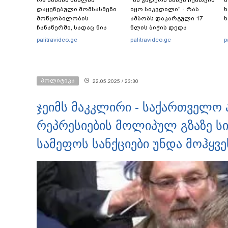
რა ისმინს სახლში
"ამ ვიდეოს ნახვა ჩემთვის
ა
დაყენებული მომსასმენი
იყო სიკვდილი" - რას
ხ
მოწყობილობის
ამბობს დაკარგული 17
ხ
ჩანაწერში, სადაც ნია
წლის ბიჭის დედა
იმნაძე მამას ესაუბრება?
ვიდეოკადრებზე, სადაც
palitravideo.ge
palitravideo.ge
p
შვილის განწირული
ვედრების ხმა ამოიცნო
პოლიტიკა
22.05.2025 / 23:30
ჯეიმს მაკკლირი - საქართველო
რეპრესიების მოლიპულ გზაზე ს
სამეფოს სანქციები უნდა მოჰყვე