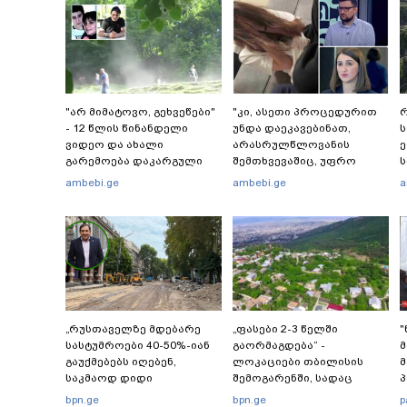
"არ მიმატოვო, გეხვეწები"
"კი, ასეთი პროცედურით
რ
- 12 წლის წინანდელი
უნდა დაეკავებინათ,
ვიდეო და ახალი
არასრულწლოვანის
გარემოება დაკარგული
შემთხვევაშიც, უფრო
ს
ბიჭის საქმეში: რას ამბობს
მსუბუქი ვარიანტი ძნელი
რ
ambebi.ge
ambebi.ge
a
გურამ დადიანიძის დედა
წარმოსადგენია...
წ
ბუნდოვანია, რატომ
აღსრულდა განჩინება
ღამე" - იურისტები
„რუსთაველზე მდებარე
„ფასები 2-3 წელში
სასტუმროები 40-50%-იან
გაორმაგდება“ -
გაუქმებებს იღებენ,
ლოკაციები თბილისის
მ
საკმაოდ დიდი
შემოგარენში, სადაც
პ
ზარალისკენ წავალთ -
შესაძლოა, მიწები
bpn.ge
bpn.ge
p