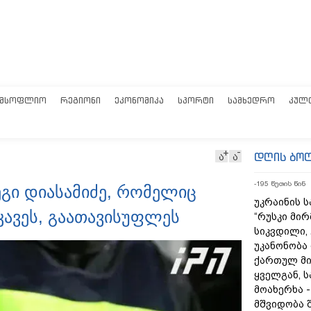
ᲛᲡᲝᲤᲚᲘᲝ
ᲠᲔᲒᲘᲝᲜᲘ
ᲔᲙᲝᲜᲝᲛᲘᲙᲐ
ᲡᲞᲝᲠᲢᲘ
ᲡᲐᲛᲮᲔᲓᲠᲝ
ᲙᲣᲚ
დღის ბო
ა
ა
-195 წუთის წინ
ეგი დიასამიძე, რომელიც
უკრაინის ს
ავეს, გაათავისუფლეს
“რუსკი მირ
სიკვდილი,
უკანონობა
ქართულ მი
ყველგან, 
მოახერხა 
მშვიდობა 