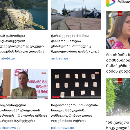
ამ გამოიწვია
ქართველებს შორის
საქართველოს
დაპირისპირება
ელექტროენერგეტიკული
ესპანეთში, რომელიც
ისტემის სრული გათიშვა -
მკვლელობით დასრულდა
რა ისმინს 
ას ამბობს სემეკ-ის
- რას წერს
mbebi.ge
ambebi.ge
მომსასმენ
ევრი
საერთაშორისო მედია:
ჩანაწერში,
"მანქანა დიდი სიჩქარით
მამას ესაუ
შეეჯახა ჟორასა და
რაინდის"
"ნაციონალური
საგამოძიებო სამსახურმა
მოძრაობა" ყრილობას
საბაჟო საზღვარზე
ართავს - როგორი იქნება
განსაკუთრებით დიდი
არტიის სტრუქტურა
ოდენობით ოქროს
"ამ ვიდეოს
ზოდების უკანონოდ
სიკვდილი" 
alitranews.ge
palitranews.ge