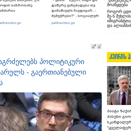
“დაწუნებულ
მ წუთეში ბათუმში, ე.წ.
"- გათა***ბულო, წადი და
მოაწყდება
ოფის ბაზრობაზე
დაწერე განცხადება თუ
ანძარია
დანაშაულს ჩავდივარ...-
როგორ ცდი
მე-5 მუხლის
მემუქრები?" - სოციალურ
იმიგრანტთა
ქსელში სკანდალური
alitravideo.ge
palitravideo.ge
და ალიანსის
კადრები ვრცელდება
ა
ა
 აგრძელებს პოლიტიკური
იარულს - გაერთიანებული
ს
პაატა ზაქა
პასუხი გიო
სკანდალურ
"ყველაფერი