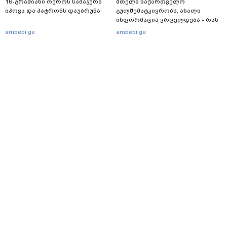
16-გრამიანი ოქროს სამაჯური
მთელი საქართველო
იპოვა და პატრონს დაუბრუნა
გულშემატკივრობს, ახალი
ინფორმაცია ვრცელდება - რას
წერს ბიჭუნას დედა?
ambebi.ge
ambebi.ge
მთავარი
სერვისები
რეკლამა
თბილისი, იოსებიძის ქ. 49