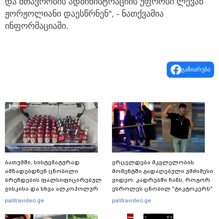
და მთავრობის ადმინისტრაციის უფროსი ლევან
ჟორჟოლიანი დაესწრნენ", - ნათქვამია
ინფორმაციაში.
გაზიარება
ბათუმში, სისტემატურად
ვრცელდება მკვლელობის
ამზადებდნენ ცნობილი
მომენტში გადაღებული უმძიმესი
ბრენდების ფალსიფიცირებულ
ვიდეო: კადრებში ჩანს, როგორ
ვისკისა და სხვა ალკოჰოლურ
ესროლეს ცნობილ "ტიკტოკერს"
სასმელებს - რა დეტალებს
ლაივის დროს - რას ამბობს
palitravideo.ge
palitravideo.ge
ასაჯაროებს ფინანსთა
მომხდარზე მექსიკის პოლიცია
სამინისტროს საგამოძიებო