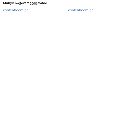
Manyo საქართველოშია
contentroom.ge
contentroom.ge
მთავარი
სერვისები
რეკლამა
თბილისი, იოსებიძის ქ. 49
(+995 32) 2 38 78 00