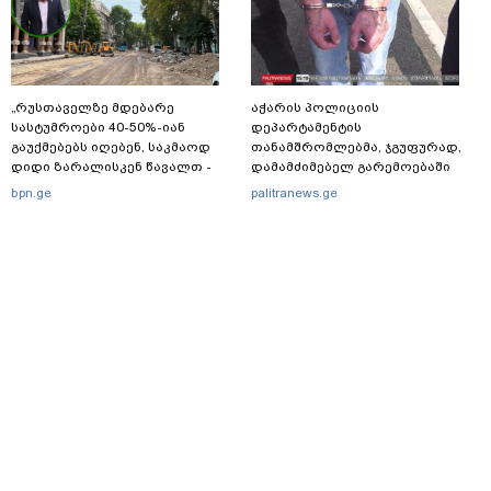
„რუსთაველზე მდებარე
აჭარის პოლიციის
სასტუმროები 40-50%-იან
დეპარტამენტის
გაუქმებებს იღებენ, საკმაოდ
თანამშრომლებმა, ჯგუფურად,
დიდი ზარალისკენ წავალთ -
დამამძიმებელ გარემოებაში
მეგონა, ვიღაც მოიფიქრებდა
ჩადენილი განზრახ
bpn.ge
palitranews.ge
და ბიზნესს შეხვდებოდა“
მკვლელობის მცდელობისა და
ცეცხლსასროლი იარაღის
მართლსაწინააღდმეგო შეძენა-
შენახვა-ტარებისთვის ძებნილი
პირი დააკავა