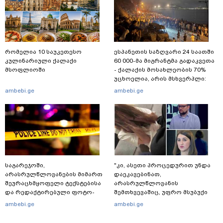
რომელია 10 საუკეთესო
ესპანეთის საზღვარი 24 საათში
კულინარიული ქალაქი
60 000-მა მიგრანტმა გადაკვეთა
მსოფლიოში
- ქალაქის მოსახლეობის 70%
უცხოელია, არის მსხვერპლი:
ბოლო ცნობები სეუტადან,
ambebi.ge
ambebi.ge
სადაც ადგილობრივებს ქუჩაში
გასვლის ეშინიათ
საგარეჯოში,
"კი, ასეთი პროცედურით უნდა
არასრულწლოვანების მიმართ
დაეკავებინათ,
შეურაცხმყოფელი ტექსტებისა
არასრულწლოვანის
და რედაქტირებული ფოტო-
შემთხვევაშიც, უფრო მსუბუქი
ვიდეომასალის გავრცელების
ვარიანტი ძნელი
ambebi.ge
ambebi.ge
ფაქტზე, შსს განცხადებას
წარმოსადგენია... ბუნდოვანია,
ავრცელებს
რატომ აღსრულდა განჩინება