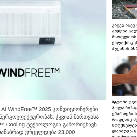
კიევი ისევ
ამდენი ბა
მსოფლიოს 
ქალაქისკენ
პუტინის ა
შტურმი ტვ
პოლარიზაცი
AI WindFree™ 2025 კონდიციონერები
ემართება ა
ენერგოეფექტურობას,
ჭკვიან მართვასა
როდესაც მ
e™ Cooling ტექნოლოგია გამორიცხავს
სოცქსელებ
ლანძღვა-გი
თანაბრად ვრცელდება 23,000
ფსიქოლოგ 