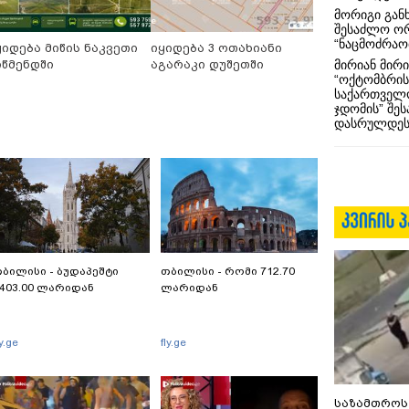
მორიგი გან
შესაძლო ო
“ნაცმოძრაო
ყიდება მიწის ნაკვეთი
იყიდება 3 ოთახიანი
იწმენდში
აგარაკი დუშეთში
მირიან მირი
“ოქტომბრის
საქართველო
ჯდომის” შე
დასრულდეს
ბილისი - ბუდაპეშტი
თბილისი - რომი 712.70
403.00 ლარიდან
ლარიდან
ly.ge
fly.ge
საზამთროს