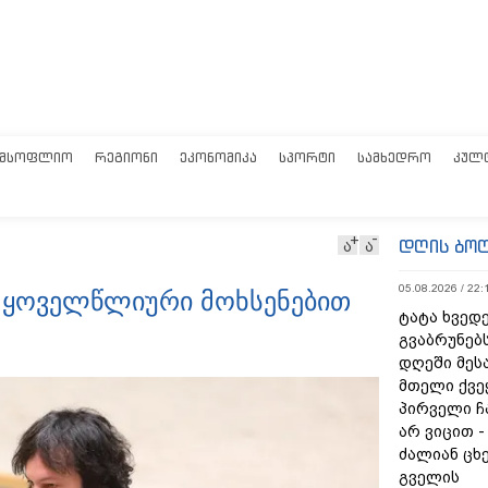
ᲛᲡᲝᲤᲚᲘᲝ
ᲠᲔᲒᲘᲝᲜᲘ
ᲔᲙᲝᲜᲝᲛᲘᲙᲐ
ᲡᲞᲝᲠᲢᲘ
ᲡᲐᲛᲮᲔᲓᲠᲝ
ᲙᲣᲚ
დღის ბო
ა
ა
05.08.2026 / 22:
ი ყოველწლიური მოხსენებით
ტატა ხვედე
გვაბრუნებს
დღეში მეს
მთელი ქვე
პირველი ჩ
არ ვიცით 
ძალიან ცხ
გველის