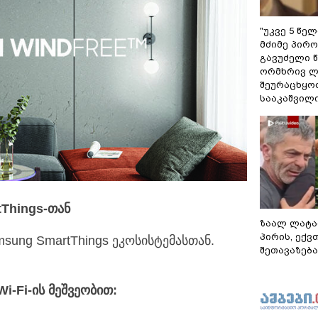
"უკვე 5 წე
მძიმე პირო
გავუძელი წ
ორმხრივ ლ
შეურაცხყოფ
სააკაშვილ
tThings-თან
ზაალ ლატა
პირის, ექვ
ung SmartThings ეკოსისტემასთან.
შეთავაზება
i-Fi-ის მეშვეობით
: