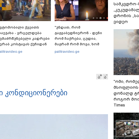
სამკვდრო-
„კუკუდამალ
დრონის „ს
ვიდეო
ვტომობილი ქვეითს
"უნდათ, რომ
აეჯახა - ვრცელდება
გაგვაბედნიერონ - დენი
ემაძრწუნებელი კადრები
რომ ჩაქრება, ცუდია,
ერაბ კოსტავას ქუჩიდან
მაგრამ რომ მოვა, ხომ
გაგვეხარდება“ -
alitravideo.ge
palitravideo.ge
"Palitranews"-ს პირდეპირ
ეთერში გია ხუხაშვილი
სანთლის შუქით ჩაერთო
ა
ა
"ომი, რომ
მსოფლიოს 
ნი კონდიციონერები
დონალდ ტრ
როგორ მოიქ
Times