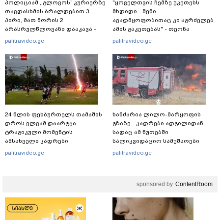
პოლიციამ ,,გლოვოს” კურიერზე
"ყოველთვის ჩემზე უკეთესს
თავდასხმის ბრალდებით 3
მხდიდი - შენი
პირი, მათ შორის 2
ავადმყოფობითაც კი აგრძელებ
არასრულწლოვანი დააკავა -
ამის გაკეთებას" - თეონა
შსს ინფორმაციას ავრცელებს
კონტრიძე მეუღლეს ემოციურ
palitravideo.ge
palitravideo.ge
"პოსტს" უძღვნის
24 წლის ფეხბურთელს თამაშის
ხანძარია ლილო-მარყოფის
დროს ელვამ დაარტყა -
გზაზე - კადრები ადგილიდან,
ტრაგიკული მომენტის
სადაც ამ წუთებში
ამსახველი კადრები
სალიკვიდაციო სამუშაოები
ტაილანდიდან მედიაში
მიმდინარეობს
palitravideo.ge
palitravideo.ge
ვრცელდება
sponsored by
ContentRoom