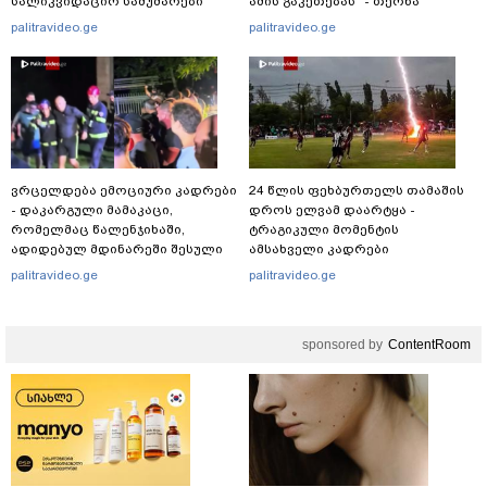
სალიკვიდაციო სამუშაოები
ამის გაკეთებას" - თეონა
მიმდინარეობს
კონტრიძე მეუღლეს ემოციურ
palitravideo.ge
palitravideo.ge
"პოსტს" უძღვნის
ვრცელდება ემოციური კადრები
24 წლის ფეხბურთელს თამაშის
- დაკარგული მამაკაცი,
დროს ელვამ დაარტყა -
რომელმაც წალენჯიხაში,
ტრაგიკული მომენტის
ადიდებულ მდინარეში შესული
ამსახველი კადრები
დედა-შვილი გადაარჩინა,
ტაილანდიდან მედიაში
palitravideo.ge
palitravideo.ge
ცოცხალი იპოვეს: ცნობილია
ვრცელდება
მისი ვინაობა
sponsored by
ContentRoom