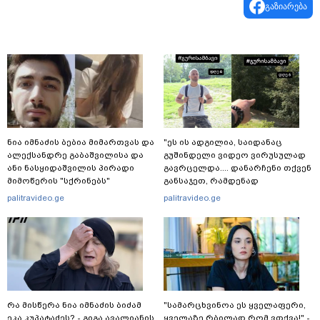
გაზიარება
ნია იმნაძის ბებია მიმართვას და
"ეს ის ადგილია, საიდანაც
ალექსანდრე გაბაშვილისა და
გუშინდელი ვიდეო ვირუსულად
ანი ნასყიდაშვილის პირადი
გავრცელდა.... დანარჩენი თქვენ
მიმოწერის "სქრინებს"
განსაჯეთ, რამდენად
ავრცელებს
შესაძლებელია აქ ადამიანის
palitravideo.ge
palitravideo.ge
გადავარდნა" - რა კადრებს
აქვეყნებს კობა ახალაძე
მლეთიდან, სადაც 12 წლის წინ
გურამ დადიანიძე გაუჩინარდა?
რა მისწერა ნია იმნაძის ბიძამ
"სა­მარ­ცხვი­ნოა ეს ყვე­ლა­ფე­რი,
ეკა კუპატაძეს? - გიგა ავალიანის
ყვე­ლა­ზე რბი­ლად რომ ვთქვა!" -