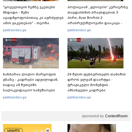
"ყოველთვის ჩემზე უკეთესს
პოლიციამ ,,გლოვოს” კურიერზე
მხდიდი - შენი
თავდასხმის ბრალდებით 3
ავადმყოფობითაც კი აგრძელებ
პირი, მათ შორის 2
ამის გაკეთებას" - თეონა
არასრულწლოვანი დააკავა -
კონტრიძე მეუღლეს ემოციურ
შსს ინფორმაციას ავრცელებს
palitravideo.ge
palitravideo.ge
"პოსტს" უძღვნის
ხანძარია ლილო-მარყოფის
24 წლის ფეხბურთელს თამაშის
გზაზე - კადრები ადგილიდან,
დროს ელვამ დაარტყა -
სადაც ამ წუთებში
ტრაგიკული მომენტის
სალიკვიდაციო სამუშაოები
ამსახველი კადრები
მიმდინარეობს
ტაილანდიდან მედიაში
palitravideo.ge
palitravideo.ge
ვრცელდება
sponsored by
ContentRoom