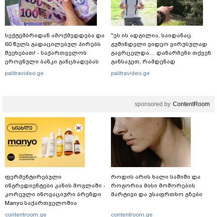
სექტემბრიდან ამოქმედდება და
"ეს ის ადგილია, საიდანაც
60 წელს გადაცილებულ პირებს
გუშინდელი ვიდეო ვირუსულად
შეეხებათ! - საქართველოს
გავრცელდა.... დანარჩენი თქვენ
ეროვნული ბანკი განცხადებას
განსაჯეთ, რამდენად
ავრცელებს
შესაძლებელია აქ ადამიანის
palitravideo.ge
palitravideo.ge
გადავარდნა" - რა კადრებს
აქვეყნებს კობა ახალაძე
მლეთიდან, სადაც 12 წლის წინ
sponsored by
ContentRoom
გურამ დადიანიძე გაუჩინარდა?
ფერმენტირებული
როდის არის ხალი საშიში და
ინგრედიენტები კანის მოვლაში -
როგორია მისი მოშორების
კორეული ინოვაციური ბრენდი
მარტივი და უსაფრთხო გზები
Manyo საქართველოშია
contentroom.ge
contentroom.ge