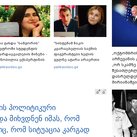
ა გახდა “სამგორის”
"სისტემამ ნიკო
ეტროში სტუდენტის
კვარაცხელიას საქმის
„ოქტომბრი
არდაცვალების მიზეზი -
ფიგურანტები ხელის
არჩევანის 
ნობილია ექსპერტიზის
გულზე ატარა არაერთი
„ორ სკამზე
ასუხი
წელი! ხომ არ იცით
alitravideo.ge
palitravideo.ge
შესაძლებლ
რატომ?! იქნებ იმიტომ
დასრულდეს
რომ თავად დაუკვეთეს?!“
– ნიკო კვარაცხელიას
მირიანაშვ
დედა განცხადებას
ა
ა
ავრცელებს
ბის პოლიტიკური
და მიხვდნენ იმას, რომ
ც, რომ სიტუაცია კარგად