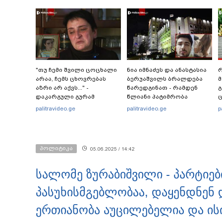
"თუ ჩემი შვილი ცოცხალი
ნია იმნაძეს და ანასტასია
რ
არაა, ჩემს ცხოვრებას
ბერუაშვილს ბრალდება
მ
აზრი არ აქვს..." -
წარედგინათ - რამდენ
გ
დაკარგული გურამ
წლიანი პატიმრობა
ც
დადიანიძის დედის
ემუქრებათ
პ
palitravideo.ge
palitravideo.ge
p
ემოციური მიმართვა
არასრულწლოვნებს?
პოლიტიკა
05.06.2025 / 14:42
სალომე ზურაბიშვილი - პარტიე
პასუხისმგებლობაა, დაყენდნენ 
ერთიანობა აუცილებელია და ისი