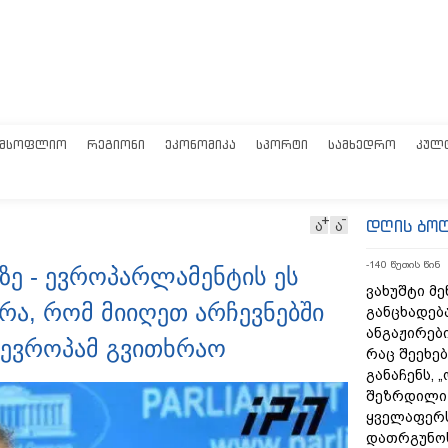
ᲛᲡᲝᲤᲚᲘᲝ
ᲠᲔᲒᲘᲝᲜᲘ
ᲔᲙᲝᲜᲝᲛᲘᲙᲐ
ᲡᲞᲝᲠᲢᲘ
ᲡᲐᲛᲮᲔᲓᲠᲝ
ᲙᲣᲚ
დღის ბო
ა
ა
-140 წუთის წინ
ზე - ევროპარლამენტის ეს
ვახუშტი მე
რა, რომ მიიღეთ არჩევნებში
განცხადებ
ანგაჟირები
 ევროპამ გვითხრაო
რაც შეეხებ
განაჩენს, 
შეზრდილი
ყველაფერს
დათრგუნო