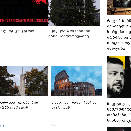
რატომ ჩაბ
მესამედ: ს
ონტენტ კრეატორი
იყიდება 4 ოთახიანი
ხარვეზი თუ
ბინა საბურთალოზე
არაპროფეს
სანდრო თ
ანალიზი
ბილისი - ბუდაპეშტი
თბილისი - რომი 1364.80
ჩაკეტილი 
42.70 ლარიდან
ლარიდან
სამკუთხედ
თამაშები,
სისხლის ფ
ly.ge
fly.ge