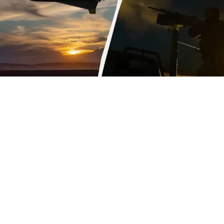
რუსეთის საოკუპაციო ძალები უკრაინას დრონებით
და ფრთოსანი რაკეტებით უტევენ, ქვეყნის მთელ
ტერიტორიაზე საჰაერო განგაშია გამოცხადებული,
- ინფორმაციას უკრაინული მედია
ავრცელებს.
მათივე ინფორმაციით, საჰაერო თავდაცვის
სისტემები რამდენიმე რეგიონში მოქმედებს.
კიევში, გოლოსეევსკის და სოლომენსკის