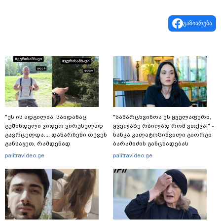
გაზიარება
"ეს ის ადგილია, საიდანაც
"სა­მარ­ცხვი­ნოა ეს ყვე­ლა­ფე­რი,
გუშინდელი ვიდეო ვირუსულად
ყვე­ლა­ზე რბი­ლად რომ ვთქვა!" -
გავრცელდა.... დანარჩენი თქვენ
ნანკა კალატოზიშვილი გიორგი
განსაჯეთ, რამდენად
ბარამიძის განცხადებას
შესაძლებელია აქ ადამიანის
ეხმაურება
palitravideo.ge
palitravideo.ge
გადავარდნა" - რა კადრებს
აქვეყნებს კობა ახალაძე
მლეთიდან, სადაც 12 წლის წინ
გურამ დადიანიძე გაუჩინარდა?