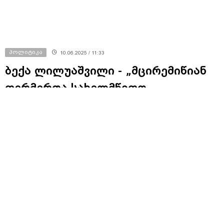
პოლიტიკა
10.06.2025 / 11:33
ბექა ლილუაშვილი - „მცირემიწიან
ფერმერთა სახელმწიფო
მხარდაჭერის პროგრამა“
არასაკმარისი საბიუჯეტო
რესურსების გამო აღარ
გაგრძელდება - დიდი რისკების და
პრობლემების კასკადი გროვდება
ეკონომიკაში და პასუხისმგებლობა
სრულად „ოცნებაზეა“