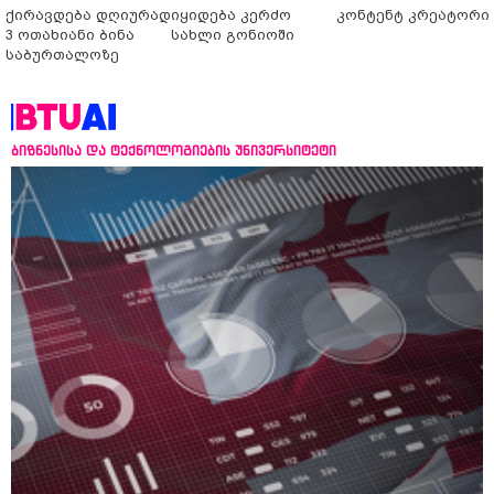
ქირავდება დღიურად
იყიდება კერძო
კონტენტ კრეატორი
3 ოთახიანი ბინა
სახლი გონიოში
საბურთალოზე
ბიზნესისა და ტექნოლოგიების უნივერსიტეტი