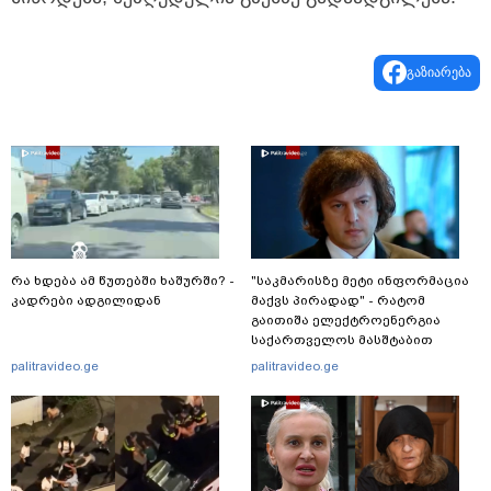
გაზიარება
რა ხდება ამ წუთებში ხაშურში? -
"საკმარისზე მეტი ინფორმაცია
კადრები ადგილიდან
მაქვს პირადად" - რატომ
გაითიშა ელექტროენერგია
საქართველოს მასშტაბით
რამდენჯერმე: რას ამბობს
palitravideo.ge
palitravideo.ge
ირაკლი კობახიძე?