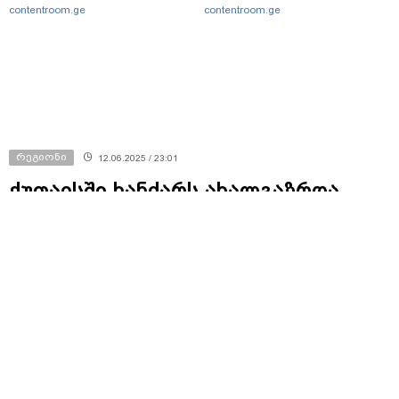
contentroom.ge
contentroom.ge
რეგიონი
12.06.2025 / 23:01
ქუთაისში ხანძარს ახალგაზრდა
მამაკაცი ემსხვერპლა