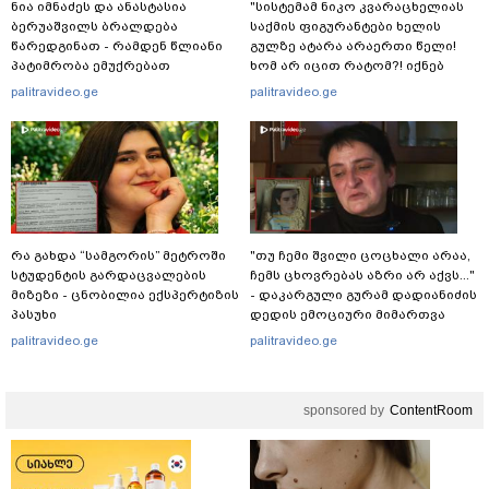
ნია იმნაძეს და ანასტასია
"სისტემამ ნიკო კვარაცხელიას
ბერუაშვილს ბრალდება
საქმის ფიგურანტები ხელის
წარედგინათ - რამდენ წლიანი
გულზე ატარა არაერთი წელი!
პატიმრობა ემუქრებათ
ხომ არ იცით რატომ?! იქნებ
არასრულწლოვნებს?
იმიტომ რომ თავად
palitravideo.ge
palitravideo.ge
დაუკვეთეს?!“ – ნიკო
კვარაცხელიას დედა
განცხადებას ავრცელებს
რა გახდა “სამგორის” მეტროში
"თუ ჩემი შვილი ცოცხალი არაა,
სტუდენტის გარდაცვალების
ჩემს ცხოვრებას აზრი არ აქვს..."
მიზეზი - ცნობილია ექსპერტიზის
- დაკარგული გურამ დადიანიძის
პასუხი
დედის ემოციური მიმართვა
palitravideo.ge
palitravideo.ge
sponsored by
ContentRoom