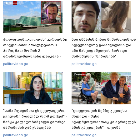
პოლიციამ ,,გლოვოს” კურიერზე
ნია იმნაძის ბებია მიმართვას და
თავდასხმის ბრალდებით 3
ალექსანდრე გაბაშვილისა და
პირი, მათ შორის 2
ანი ნასყიდაშვილის პირადი
არასრულწლოვანი დააკავა -
მიმოწერის "სქრინებს"
შსს ინფორმაციას ავრცელებს
ავრცელებს
palitravideo.ge
palitravideo.ge
"სა­მარ­ცხვი­ნოა ეს ყვე­ლა­ფე­რი,
"ყოველთვის ჩემზე უკეთესს
ყვე­ლა­ზე რბი­ლად რომ ვთქვა!" -
მხდიდი - შენი
ნანკა კალატოზიშვილი გიორგი
ავადმყოფობითაც კი აგრძელებ
ბარამიძის განცხადებას
ამის გაკეთებას" - თეონა
ეხმაურება
კონტრიძე მეუღლეს ემოციურ
palitravideo.ge
palitravideo.ge
"პოსტს" უძღვნის