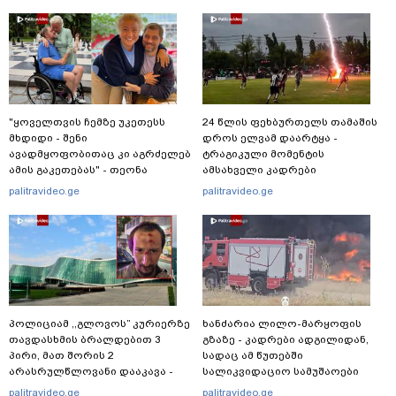
"ყოველთვის ჩემზე უკეთესს
24 წლის ფეხბურთელს თამაშის
მხდიდი - შენი
დროს ელვამ დაარტყა -
ავადმყოფობითაც კი აგრძელებ
ტრაგიკული მომენტის
ამის გაკეთებას" - თეონა
ამსახველი კადრები
კონტრიძე მეუღლეს ემოციურ
ტაილანდიდან მედიაში
palitravideo.ge
palitravideo.ge
"პოსტს" უძღვნის
ვრცელდება
პოლიციამ ,,გლოვოს” კურიერზე
ხანძარია ლილო-მარყოფის
თავდასხმის ბრალდებით 3
გზაზე - კადრები ადგილიდან,
პირი, მათ შორის 2
სადაც ამ წუთებში
არასრულწლოვანი დააკავა -
სალიკვიდაციო სამუშაოები
შსს ინფორმაციას ავრცელებს
მიმდინარეობს
palitravideo.ge
palitravideo.ge