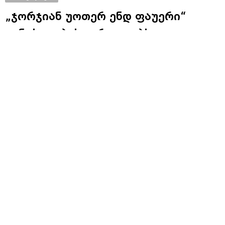
„ჯორჯიან უოთერ ენდ ფაუერი“
განცხადებას ავრცელებს
„ჯორჯიან უოთერ ენდ ფაუერი“ წყლის მიწოდების