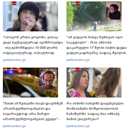
"იპოვონ ერთი გოგონა, ვისაც
"ამ ვიდეოს ნახვა ჩემთვის იყო
გიგა სექსუალურად ავიწროებდა
სიკვდილი" - რას ამბობს
- თუ გამოჩნდება 10 000 ლარს
დაკარგული 17 წლის ბიჭის დედა
ოფიციალურად, სახალხოდ
ვიდეოკადრებზე, სადაც შვილის
გადავცემ" - ეკა კუპატაძე
განწირული ვედრების ხმა
palitravideo.ge
palitravideo.ge
განცხადებას ავრცელებს
ამოიცნო
"Soos! ამ წუთებში თავს დაესხნენ
რა ისმინს სახლში დაყენებული
არასრულწლოვანების და
მომსასმენი მოწყობილობის
სავარაუდოდ არა მარტო
ჩანაწერში, სადაც ნია იმნაძე
არასრულწლოვანების ჯგუფი" -
მამას ესაუბრება?
რა ინფორმაციას ავრცელებს
palitravideo.ge
palitravideo.ge
ადვოკატი?