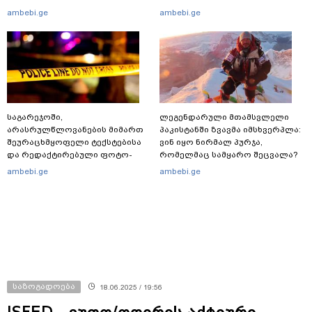
ბოლო ცნობები სეუტადან,
ambebi.ge
ambebi.ge
სადაც ადგილობრივებს ქუჩაში
გასვლის ეშინიათ
საგარეჯოში,
ლეგენდარული მთამსვლელი
არასრულწლოვანების მიმართ
პაკისტანში ზვავმა იმსხვერპლა:
შეურაცხმყოფელი ტექსტებისა
ვინ იყო ნირმალ პურჯა,
და რედაქტირებული ფოტო-
რომელმაც სამყარო შეცვალა?
ვიდეომასალის გავრცელების
ambebi.ge
ambebi.ge
ფაქტზე, შსს განცხადებას
ავრცელებს
საზოგადოება
18.06.2025 / 19:56
ISFED - ეუთო/ოდირის აქტიური