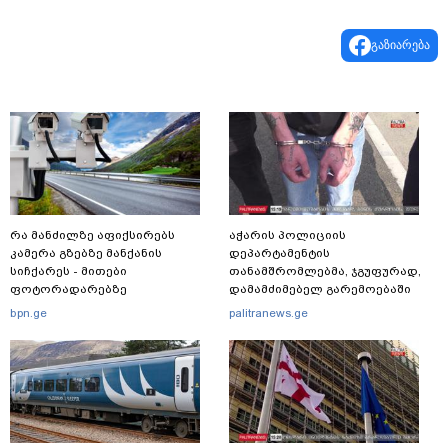
გაზიარება
რა მანძილზე აფიქსირებს
აჭარის პოლიციის
კამერა გზებზე მანქანის
დეპარტამენტის
სიჩქარეს - მითები
თანამშრომლებმა, ჯგუფურად,
ფოტორადარებზე
დამამძიმებელ გარემოებაში
ჩადენილი განზრახ
bpn.ge
palitranews.ge
მკვლელობის მცდელობისა და
ცეცხლსასროლი იარაღის
მართლსაწინააღდმეგო შეძენა-
შენახვა-ტარებისთვის ძებნილი
პირი დააკავა