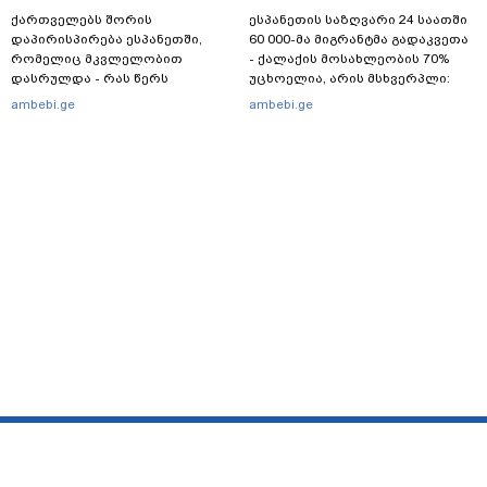
ქართველებს შორის
ესპანეთის საზღვარი 24 საათში
დაპირისპირება ესპანეთში,
60 000-მა მიგრანტმა გადაკვეთა
რომელიც მკვლელობით
- ქალაქის მოსახლეობის 70%
დასრულდა - რას წერს
უცხოელია, არის მსხვერპლი:
საერთაშორისო მედია: "მანქანა
ბოლო ცნობები სეუტადან,
ambebi.ge
ambebi.ge
დიდი სიჩქარით შეეჯახა ჟორასა
სადაც ადგილობრივებს ქუჩაში
და რაინდის"
გასვლის ეშინიათ
მთავარი
სერვისები
რეკლამა