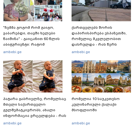
"ჩემმა გოგომ რომ გაიგო,
ქართველებს შორის
ვაბარებდი, თავში ხელები
დაპირისპირება ესპანეთში,
წაიშინა" - გაიცანით 60 წლის
რომელიც მკვლელობით
აბიტურიენტი: რატომ
დასრულდა - რას წერს
გადაწყვიტა ბაგრატიონთა
საერთაშორისო მედია: "მანქანა
ambebi.ge
ambebi.ge
შთამომავალმა პედაგოგმა
დიდი სიჩქარით შეეჯახა ჟორასა
გამოცდებზე გასვლა
და რაინდის"
პატარა გაბრიელზე, რომელსაც
რომელია 10 საუკეთესო
მთელი საქართველო
კულინარიული ქალაქი
გულშემატკივრობს, ახალი
მსოფლიოში
ინფორმაცია ვრცელდება - რას
წერს ბიჭუნას დედა?
ambebi.ge
ambebi.ge