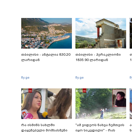
ჩ
თბილისი - ანტალია 830.20
თბილისი - ჰერაკლიონი
თ
ლარიდან
1835.90 ლარიდან
1
fly.ge
fly.ge
f
რა ისმინს სახლში
"ამ ვიდეოს ნახვა ჩემთვის
ა
დაყენებული მომსასმენი
იყო სიკვდილი" - რას
ხ