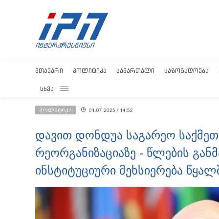
ᲛᲗᲐᲕᲐᲠᲘ
ᲞᲝᲚᲘᲢᲘᲙᲐ
ᲡᲐᲛᲐᲠᲗᲐᲚᲘ
ᲡᲐᲖᲝᲒᲐᲓᲝᲔᲑᲐ
ᲡᲮᲕᲐ
პოლიტიკა
01.07.2025 / 14:52
დავით დონდუა საგარეო საქმეთ
რეორგანიზაციაზე - წლების გა
ინსტიტუციური მეხსიერება წყალ