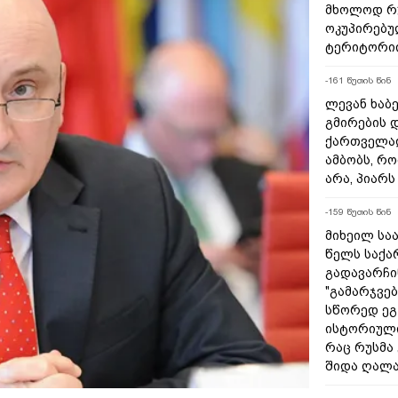
მხოლოდ რუ
ოკუპირებუ
ტერიტორიი
-161 წუთის წინ
ლევან ხაბე
გმირების დ
ქართველად
ამბობს, რო
არა, პიარ
-159 წუთის წინ
მიხეილ საა
წელს საქ
გადავარჩინ
"გამარჯვებ
სწორედ ეგ
ისტორიულ
რაც რუსმა
შიდა ღალა