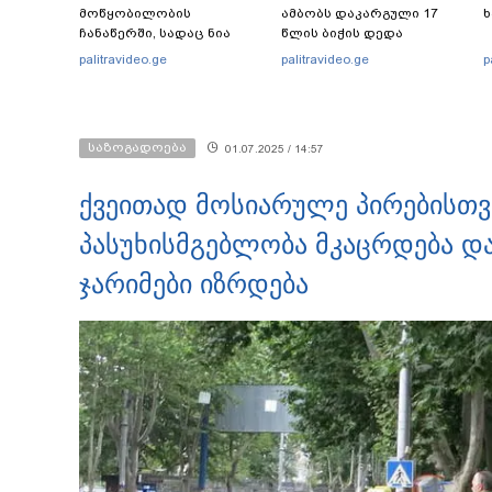
მოწყობილობის
ამბობს დაკარგული 17
ხ
ჩანაწერში, სადაც ნია
წლის ბიჭის დედა
იმნაძე მამას ესაუბრება?
ვიდეოკადრებზე, სადაც
palitravideo.ge
palitravideo.ge
p
შვილის განწირული
ვედრების ხმა ამოიცნო
საზოგადოება
01.07.2025 / 14:57
ქვეითად მოსიარულე პირებისთვ
პასუხისმგებლობა მკაცრდება დ
ჯარიმები იზრდება