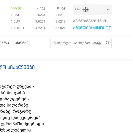
bpn.ge
7 აგვ
8 აგვ
Geo
1 USD
2.6223
2.6210
პარ/7აგვ/26
16:20:55
1 EUR
3.0264
3.0212
ამინდი/AMINDI.GE
100 RUB
3.2281
3.2024
ᲢᲣᲠᲐ
ᲐᲜᲝᲜᲡᲘ
ლო სიახლეები
აგარეო უწყება -
მა” მოიტანა
 განადგურება,
 და სიღარიბე
წაზე, როგორც
სადაც დამკვიდრება
- ევროპაში მდგრადი
შესაძლებელია