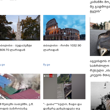
კამანში მ
ამოსვლის გარეშე
მე გადმოვას
ტყუის"
ბილისი - ბუდაპეშტი
თბილისი - რომი 1032.90
609.70 ლარიდან
ლარიდან
აგვისტოს ო
ly.ge
fly.ge
საბრძოლო
რუსული „ი
კიევის მთა
მ წუთეში ბათუმში, ე.წ.
"- გათა***ბულო, წადი და
ოფის ბაზრობაზე
დაწერე განცხადება თუ