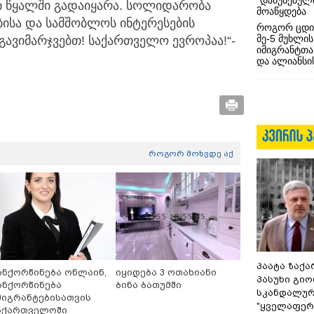
“დაწუნებულ
რი წყალში გადაიყარა. სოლიდარობა
მოაწყდება
ბისა და სამშობლოს ინტერესების
როგორ ცდი
მე-5 მუხლის
ავიმარჯვებთ! საქართველო ევროპაა!“-
იმიგრანტთა
და ალიანსის
როგორ მოხვდე აქ
პაატა ზაქა
ანქორწინება ონლაინ,
იყიდება 3 ოთახიანი
პასუხი გიო
ანქორწინება
ბინა ბათუმში
სკანდალურ
მიგრანტებისათვის
"ყველაფერი
აქართველოში