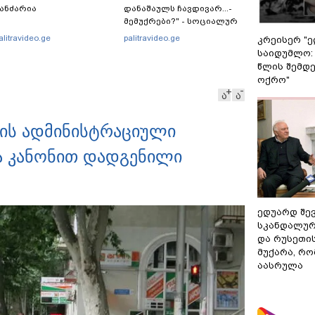
ანძარია
დანაშაულს ჩავდივარ...-
მემუქრები?" - სოციალურ
ქსელში სკანდალური
alitravideo.ge
palitravideo.ge
კრეისერ "ე
კადრები ვრცელდება
საიდუმლო:
წლის შემდე
ოქრო"
ა
ა
ის ადმინისტრაციული
ა კანონით დადგენილი
ედუარდ შე
სკანდალურ
და რუსეთი
მუქარა, რო
აასრულა