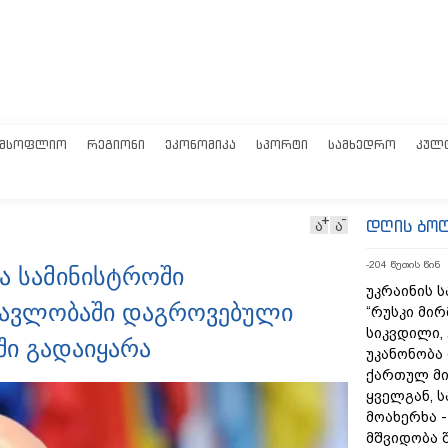
ᲛᲡᲝᲤᲚᲘᲝ
ᲠᲔᲒᲘᲝᲜᲘ
ᲔᲙᲝᲜᲝᲛᲘᲙᲐ
ᲡᲞᲝᲠᲢᲘ
ᲡᲐᲛᲮᲔᲓᲠᲝ
ᲙᲣᲚ
დღის ბო
ა
ა
-204 წუთის წინ
ა სამინისტროში
უკრაინის ს
ნმავლობაში დაგროვებული
“რუსკი მირ
სიკვდილი,
ში გადაიყარა
უკანონობა
ქართულ მი
ყველგან, 
მოახერხა 
მშვიდობა 