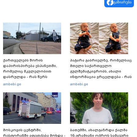
გაზიარება
ქართველებს შორის
პატარა გაბრიელზე, რომელსაც
დაპირისპირება ესპანეთში,
მთელი საქართველო
რომელიც მკვლელობით
გულშემატკივრობს, ახალი
დასრულდა - რას წერს
ინფორმაცია ვრცელდება - რას
საერთაშორისო მედია: "მანქანა
წერს ბიჭუნას დედა?
ambebi.ge
ambebi.ge
დიდი სიჩქარით შეეჯახა ჟორასა
და რაინდის"
მოსკოვის ცენტრში,
ბათუმში, ახალგაზრდა ქალმა
რესტორანში აფეთქება მოხდა -
16-გრამიანი ოქროს სამაჯური