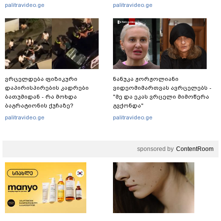
ხორციელი ცხოვრებიდან" – რას
რამდენჯერმე: რას ამბობს
palitravideo.ge
palitravideo.ge
წერს ხობში დაღუპული დედა-
ირაკლი კობახიძე?
შვილის ახლობელი?
ვრცელდება ფიზიკური
ნანუკა ჟორჟოლიანი
დაპირისპირების კადრები
ვიდეომიმართვას ავრცელებს -
ბათუმიდან - რა მოხდა
"მე და ეკას ვრცელი მიმოწერა
ბაგრატიონის ქუჩაზე?
გვქონდა"
palitravideo.ge
palitravideo.ge
sponsored by
ContentRoom