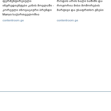
ფერმენტირებული
როდის არის ხალი საშიში და
ინგრედიენტები კანის მოვლაში -
როგორია მისი მოშორების
კორეული ინოვაციური ბრენდი
მარტივი და უსაფრთხო გზები
Manyo საქართველოშია
contentroom.ge
contentroom.ge
მთავარი
სერვისები
რეკლამა
თბილისი, იოსებიძის ქ. 49