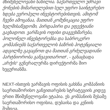
მნიშვნელოვანი
ნაწილია
.
საქართველო
უძრავი
ქონების
მიმართულებით
სულ
უფრო
საინტერესო
ხდება
ევროპელი
ინვესტორებისთვის
,
ამიტომ
ჩვენი
ამოცანაა
,
მათთან
კომუნიკაცია
უფრო
ხელმისაწვდომი
,
პირდაპირი
და
ეფექტიანი
გავხადოთ
.
ვარშავის
ოფისი
დაგვეხმარება
,
პოლონელ
ინვესტორებსა
და
საბროკერო
კომპანიებს
საქართველოს
ბაზრის
პოტენციალი
ადგილზე
გავაცნოთ
და
მათთან
გრძელვადიანი
პარტნიორობა
განვავითაროთ
“, - განაცხადა
„არქის“ გენერალურმა დირექტორმა შიო
ხეცურიანმა.
NEXT-ისთვის ვარშავის ოფისის გახსნა კომპანიის
საერთაშორისო განვითარების სტრატეგიის კიდევ
ერთი მნიშვნელოვანი ეტაპია. ეს კომპანიის მესამე
საერთაშორისო ოფისია, დუბაისა და კენიის
შემდეგ.