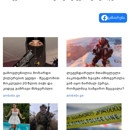
გაზიარება
გამოვლენილია მოზარდი
ლეგენდარული მთამსვლელი
ქილერების ჯგუფი - შეცდომით
პაკისტანში ზვავმა იმსხვერპლა:
მოკლული 20 წლის ბიჭი და
ვინ იყო ნირმალ პურჯა,
კიდევ უამრავი მსხვერპლი:
რომელმაც სამყარო შეცვალა?
რომელ ქვეყნამდე მივიდა
ambebi.ge
ambebi.ge
კვალი მასშტაბური
სპეცოპერაციის შემდეგ