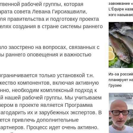
твенной рабочей группы, которая
завоевание «
L'Équipe наз
арата совета Левана Гирсиашвили,
кого называю
ля правительства и подготовку проекта
елях создания в стране системы раннего
ло заострено на вопросах, связанных с
ы раннего оповещения и важностью
Из-за росси
граничивается только установкой т.н.
планирует н
жество компонентов, включая активную
Грузию
нно, необходим комплексный подход к
чей нашей рабочей группы. Мы учитываем
нером в проекте является Программа
лагодарить их и зарубежных экспертов. В
уется привлечь дополнительные
артнеров. Процесс идет очень активно.