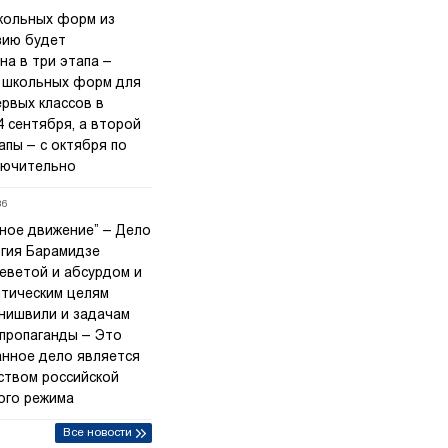
кольных форм из
зию будет
на в три этапа –
 школьных форм для
рвых классов в
 сентября, а второй
апы – с октября по
лючительно
36
ное движение” – Дело
ргия Барамидзе
леветой и абсурдом и
итическим целям
нишвили и задачам
 пропаганды – Это
нное дело является
ством российской
ого режима
Все новости