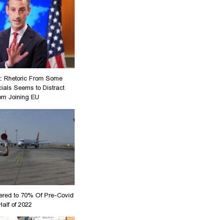
t: Rhetoric From Some
cials Seems to Distract
om Joining EU
ered to 70% Of Pre-Covid
Half of 2022