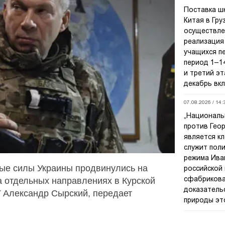
Поставка ш
Китая в Гру
осуществле
реализация
учащихся пе
период 1–14
и третий эт
декабрь вк
07.08.2026 / 14:
„Националь
против Гео
является к
служит пол
режима Ива
ные силы Украины продвинулись на
российской
сфабрикова
а
отдельных направлениях в Курской
доказатель
У Александр Сырский, передает
природы эт