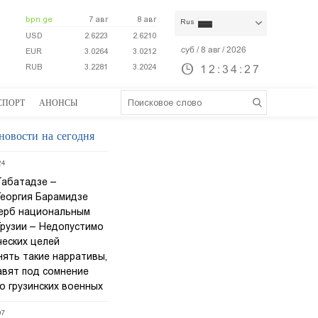
bpn.ge
7 авг
8 авг
Rus
USD
2.6223
2.6210
суб / 8 авг / 2026
EUR
3.0264
3.0212
RUB
3.2281
3.2024
12:34:28
СПОРТ
АНОНСЫ
новости на сегодня
24
Табатадзе –
Георгия Барамидзе
ерб национальным
Грузии – Недопустимо
ческих целей
нять такие нарративы,
авят под сомнение
о грузинских военных
07