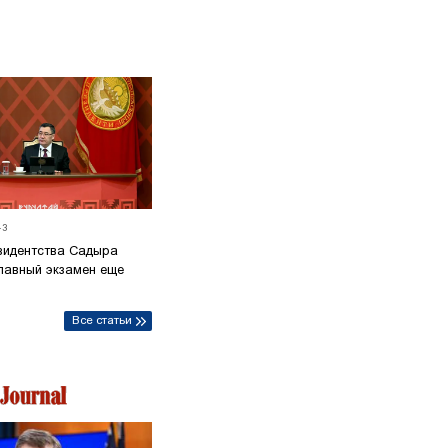
43
езидентства Садыра
лавный экзамен еще
Все статьи