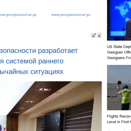
ww.georgianjournal.ge
www.georgianjournal.ge
а
а
US State Dep
зопасности разработает
Georgian Offi
Georgians Fr
я системой раннего
вычайных ситуациях
Flights Recov
Level in First 