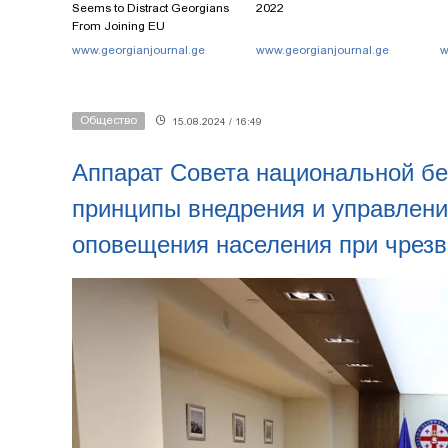
Seems to Distract Georgians
2022
From Joining EU
www.georgianjournal.ge
www.georgianjournal.ge
w
Общество
15.08.2024 / 16:49
Аппарат Совета национальной бе
принципы внедрения и управлени
оповещения населения при чрез