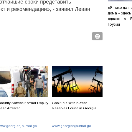
атчайшие сроки представить
«Я никогда н
кт и рекомендации», - заявил Леван
дома - здесь
однако…» - 
Грузии
ecurity Service Former Deputy
Gas Field With 8-Year
ead Arrested
Reserves Found in Georgia
ww.georgianjournal.ge
www.georgianjournal.ge