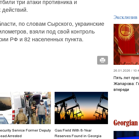
тбили три атаки противника и
 действий.
Эксклюзив
бласти, по словам Сырского, украинские
илометров, взяли под свой контроль
рии РФ и 82 населенных пункта.
26.01.2026 / 10:
Пять лет пр
Жапарова: Г
впереди
ecurity Service Former Deputy
Gas Field With 8-Year
ead Arrested
Reserves Found in Georgia