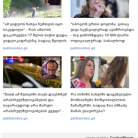
"ამ ვიდეოს ნახვა ჩემთვის იყო
"იპოვონ ერთი გოგონა, ვისაც
სიკვდილი" - რას ამბობს
გიგა სექსუალურად ავიწროებდა
დაკარგული 17 წლის ბიჭის დედა
- თუ გამოჩნდება 10 000 ლარს
ვიდეოკადრებზე, სადაც შვილის
ოფიციალურად, სახალხოდ
განწირული ვედრების ხმა
გადავცემ" - ეკა კუპატაძე
palitravideo.ge
palitravideo.ge
ამოიცნო
განცხადებას ავრცელებს
"Soos! ამ წუთებში თავს დაესხნენ
რა ისმინს სახლში დაყენებული
არასრულწლოვანების და
მომსასმენი მოწყობილობის
სავარაუდოდ არა მარტო
ჩანაწერში, სადაც ნია იმნაძე
არასრულწლოვანების ჯგუფი" -
მამას ესაუბრება?
რა ინფორმაციას ავრცელებს
palitravideo.ge
palitravideo.ge
ადვოკატი?
sponsored by
ContentRoom