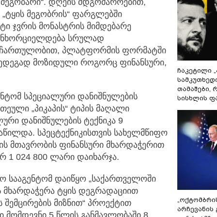
მეგობარი“. დღეის მდგომაროებით,
 „ტყის მეგობრის“ ფარგლებში
ტი ჯვრის მონასტრის მიმდებარე
 განხორციელდება სრულად
ს ჩართულობით, პლატფორმის ფორმატში
ედეგად მოზიდული როგორც ფინანსური,
ჩაკეტილი 
სამკუთხედ
თამაშები,
ენტომ სპეციალური დანიშნულების
სისხლის ფ
თეული „პიკაპის“ ტიპის მაღალი
ური დანიშნულების ტექნიკა 9
აწილდა. სპეცტექნიკისთვის სახელმწიფო
იის მთავრობის ფინანსური მხარდაჭერით
რ 1 024 800 ლარი დაიხარჯა.
ეო სააგენტომ დაიწყო „საქართველოში
ს მხარდაჭერა ტყის დეგრადაციით
„ოქტომბრი
ს შემცირების მიზნით“ პროექტით
არჩევანის 
ი მომდევნი 5 წლის განმავლობაში 8