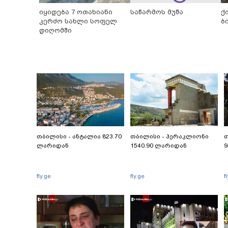
იყიდება 7 ოთახიანი
საწარმოს მუშა
ქ
კერძო სახლი სოფელ
ბ
დიღომში
თბილისი - ანტალია 823.70
თბილისი - ჰერაკლიონი
თ
ლარიდან
1540.90 ლარიდან
9
fly.ge
fly.ge
f