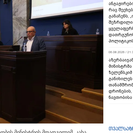
ანგაჟირები
რაც შეეხებ
განაჩენს, 
შეზრდილი
ყველაფერს
დათრგუნო
პოლიტიკო
06.08.2026 / 21:
აზერბაიჯა
მინისტრმა
ზელენსკიმ
განიხილეს
თანამშრომ
დრონების, 
ნავთობისა
თვალსაზ
ობის მინისტრის მოადგილემ, კახა