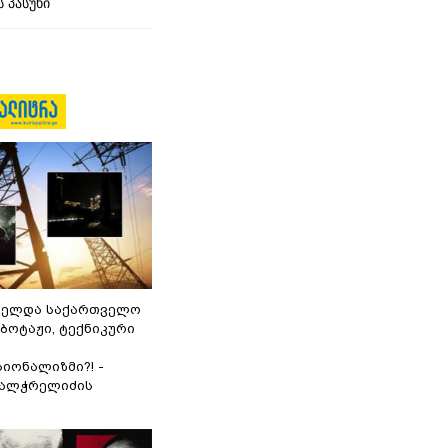
 პასუხი
ნელდა საქართველო
აბოტაჟი, ტექნიკური
იონალიზმი?! -
ვალჭრელიძის