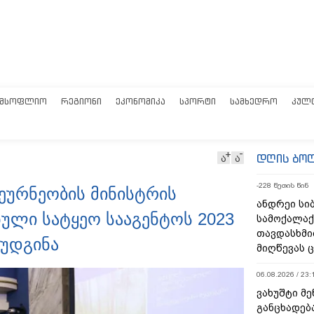
ᲛᲡᲝᲤᲚᲘᲝ
ᲠᲔᲒᲘᲝᲜᲘ
ᲔᲙᲝᲜᲝᲛᲘᲙᲐ
ᲡᲞᲝᲠᲢᲘ
ᲡᲐᲛᲮᲔᲓᲠᲝ
ᲙᲣᲚ
დღის ბო
ა
ა
-228 წუთის წინ
ეურნეობის მინისტრის
ანდრეი სიბ
ლი სატყეო სააგენტოს 2023
სამოქალაქ
თავდასხმი
რუდგინა
მიღწევას 
06.08.2026 / 23:
ვახუშტი მე
განცხადებ