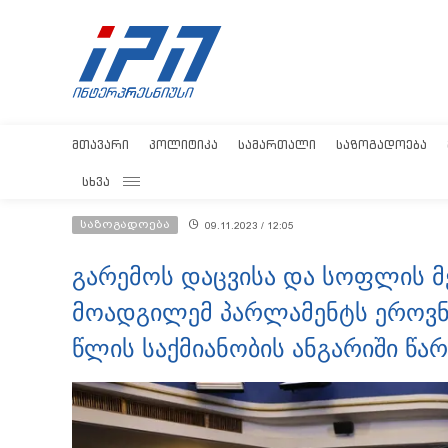
ᲛᲗᲐᲕᲐᲠᲘ
ᲞᲝᲚᲘᲢᲘᲙᲐ
ᲡᲐᲛᲐᲠᲗᲐᲚᲘ
ᲡᲐᲖᲝᲒᲐᲓᲝᲔᲑᲐ
ᲡᲮᲕᲐ
საზოგადოება
09.11.2023 / 12:05
გარემოს დაცვისა და სოფლის მ
მოადგილემ პარლამენტს ეროვნუ
წლის საქმიანობის ანგარიში წა