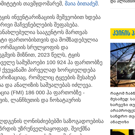
და ალიანსის
კომიტეტის თავმჯდომარემ,
მაია ბითაძემ
.
ტყის ინვენტარიზაციის მეშვეობით ხდება
რივი მაჩვენებლების შეფასება.
ანახლებულია სააგენტოს მართვას
მეტი ფართობისთვის და მომზადებულია
ნფორმაციის სრულყოფის და
მვის მიზნით, 2023 წელს, ტყის
აველე სამუშაოები 100 924 ჰა ფართობზე
მ ქვეყანაში პირველად ხორციელდება
რიზაციაც, რომელიც ტყეების შესახებ
ა და ანალიზის საშუალებას იძლევა.
ია (FMI) 186 000 ჰა ფართობზე -
რატომ ჩაბ
მესამედ: ს
ს, ლანჩხუთის და ჩოხატაურის
ხარვეზი თუ
არაპროფეს
სანდრო თ
აღდგენის ღონისძიებებში საზოგადოებისა
ანალიზი
ზრდის უზრუნველსაყოფად, შეიქმნა