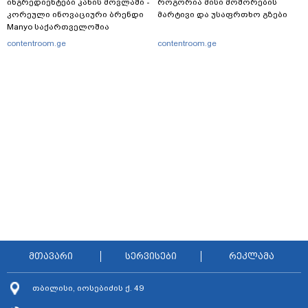
ინგრედიენტები კანის მოვლაში -
როგორია მისი მოშორების
კორეული ინოვაციური ბრენდი
მარტივი და უსაფრთხო გზები
Manyo საქართველოშია
contentroom.ge
contentroom.ge
მთავარი
სერვისები
რეკლამა
თბილისი, იოსებიძის ქ. 49