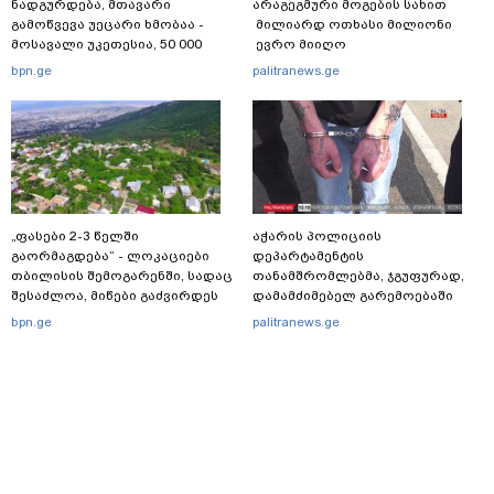
ნადგურდება, მთავარი
არაგეგმური მოგების სახით
გამოწვევა უეცარი ხმობაა -
მილიარდ ოთხასი მილიონი
მოსავალი უკეთესია, 50 000
ევრო მიიღო
ტონამდე თხილს ველოდებით“ -
bpn.ge
palitranews.ge
ასოციაცია
„ფასები 2-3 წელში
აჭარის პოლიციის
გაორმაგდება“ - ლოკაციები
დეპარტამენტის
თბილისის შემოგარენში, სადაც
თანამშრომლებმა, ჯგუფურად,
შესაძლოა, მიწები გაძვირდეს
დამამძიმებელ გარემოებაში
ჩადენილი განზრახ
bpn.ge
palitranews.ge
მკვლელობის მცდელობისა და
ცეცხლსასროლი იარაღის
მართლსაწინააღდმეგო შეძენა-
შენახვა-ტარებისთვის ძებნილი
პირი დააკავა