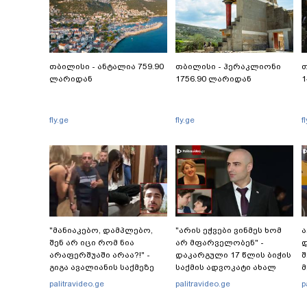
თბილისი - ანტალია 759.90
თბილისი - ჰერაკლიონი
თ
ლარიდან
1756.90 ლარიდან
1
fly.ge
fly.ge
f
"მანიაკებო, დამპლებო,
"არის ეჭვები ვინმეს ხომ
ა
შენ არ იცი რომ ნია
არ მფარველობენ" -
დ
არაფერშუაში არაა?!" -
დაკარგული 17 წლის ბიჭის
შ
გიგა ავალიანის საქმეზე
საქმის ადვოკატი ახალ
მ
ნია იმნაძეს აკავებენ
გარემოებებზე საუბრობს
palitravideo.ge
palitravideo.ge
p