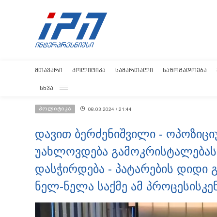
ᲛᲗᲐᲕᲐᲠᲘ
ᲞᲝᲚᲘᲢᲘᲙᲐ
ᲡᲐᲛᲐᲠᲗᲐᲚᲘ
ᲡᲐᲖᲝᲒᲐᲓᲝᲔᲑᲐ
ᲡᲮᲕᲐ
პოლიტიკა
08.03.2024 / 21:44
დავით ბერძენიშვილი - ოპოზიც
უახლოვდება გამოკრისტალებას დ
დასჭირდება - პატარების დიდი გ
ნელ-ნელა საქმე ამ პროცესისკე