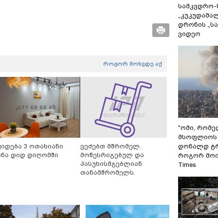
სამკვდრო-
„კუკუდამალ
დრონის „ს
ვიდეო
როგორ მოხვდე აქ
"ომი, რომ
მსოფლიოს 
დონალდ ტრ
ყიდება 3 ოთახიანი
ვეძებთ მშრომელ.
ინა დიდ დიღომში
მოწესრიგებულ და
როგორ მოიქ
პასუხისმგებლიან
Times
თანამშრომელს.