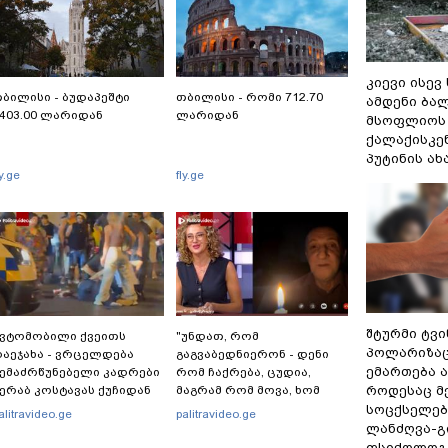
კიევი ისევ
ბილისი - ბუდაპეშტი
თბილისი - რომი 712.70
ამდენი ბა
403.00 ლარიდან
ლარიდან
მსოფლიოს 
ქალაქისკენ
პუტინის ა
ly.ge
fly.ge
შტურმი ტვ
ვტომობილი ქვეითს
"უნდათ, რომ
პოლარიზაცი
აეჯახა - ვრცელდება
გაგვაბედნიერონ - დენი
ემართება ა
ემაძრწუნებელი კადრები
რომ ჩაქრება, ცუდია,
როდესაც მ
ერაბ კოსტავას ქუჩიდან
მაგრამ რომ მოვა, ხომ
გაგვეხარდება“ -
სოცქსელებ
alitravideo.ge
palitravideo.ge
"Palitranews"-ს პირდეპირ
ლანძღვა-გი
ეთერში გია ხუხაშვილი
ფსიქოლოგ 