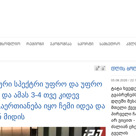
ᲛᲡᲝᲤᲚᲘᲝ
ᲠᲔᲒᲘᲝᲜᲘ
ᲔᲙᲝᲜᲝᲛᲘᲙᲐ
ᲡᲞᲝᲠᲢᲘ
ᲡᲐᲛᲮᲔᲓᲠᲝ
ᲙᲣᲚ
დღის ბო
ა
ა
05.08.2026 / 22:
იური სპექტრი უფრო და უფრო
ტატა ხვედე
ა ამას 3-4 თვე კიდევ
გვაბრუნებს
დღეში მეს
აერთიანება იყო ჩემი იდეა და
მთელი ქვე
პირველი ჩ
ნ მიდის
არ ვიცით 
ძალიან ცხ
გველის