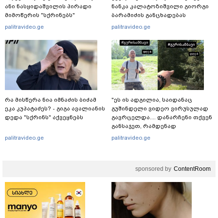
ანი ნასყიდაშვილის პირადი
ნანკა კალატოზიშვილი გიორგი
მიმოწერის "სქრინებს"
ბარამიძის განცხადებას
ავრცელებს
ეხმაურება
palitravideo.ge
palitravideo.ge
რა მისწერა ნია იმნაძის ბიძამ
"ეს ის ადგილია, საიდანაც
ეკა კუპატაძეს? - გიგა ავალიანის
გუშინდელი ვიდეო ვირუსულად
დედა "სქრინს" აქვეყნებს
გავრცელდა.... დანარჩენი თქვენ
განსაჯეთ, რამდენად
შესაძლებელია აქ ადამიანის
palitravideo.ge
palitravideo.ge
გადავარდნა" - რა კადრებს
აქვეყნებს კობა ახალაძე
მლეთიდან, სადაც 12 წლის წინ
sponsored by
ContentRoom
გურამ დადიანიძე გაუჩინარდა?