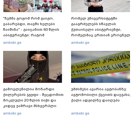
"ჩემმა გოგომ რომ გაიგო,
რომელ უნივერსიტეტში
ვაბარებდი, თავში ხელები
გააგრძელებს სწავლას
წაიშინა" - გაიცანით 60 წლის
ქუთაისელი აბიტურიენტი,
აბიტურიენტი: რატომ
რომელმაც ერთიან ეროვნულ
გადაწყვიტა ბაგრატიონთა
გამოცდებზე, ყველა საგანში
ambebi.ge
ambebi.ge
შთამომავალმა პედაგოგმა
მაქსიმალური ქულა მიიღო
გამოცდებზე გასვლა
გამოვლენილია მოზარდი
უმძიმესი ავარია ავტობანზე:
ქილერების ჯგუფი - შეცდომით
ავტომობილი ქვეითს დაეჯახა,
მოკლული 20 წლის ბიჭი და
ქალი ადგილზე დაიღუპა
კიდევ უამრავი მსხვერპლი:
რომელ ქვეყნამდე მივიდა
ambebi.ge
ambebi.ge
კვალი მასშტაბური
სპეცოპერაციის შემდეგ