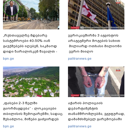
„რუსთაველზე მდებარე
ევროკავშირმა 3 აგვისტოს
სასტუმროები 40-50%-იან
არაგეგმური მოგების სახით
გაუქმებებს იღებენ, საკმაოდ
მილიარდ ოთხასი მილიონი
დიდი ზარალისკენ წავალთ -
ევრო მიიღო
მეგონა, ვიღაც მოიფიქრებდა
bpn.ge
palitranews.ge
და ბიზნესს შეხვდებოდა“
„ფასები 2-3 წელში
აჭარის პოლიციის
გაორმაგდება“ - ლოკაციები
დეპარტამენტის
თბილისის შემოგარენში, სადაც
თანამშრომლებმა, ჯგუფურად,
შესაძლოა, მიწები გაძვირდეს
დამამძიმებელ გარემოებაში
ჩადენილი განზრახ
bpn.ge
palitranews.ge
მკვლელობის მცდელობისა და