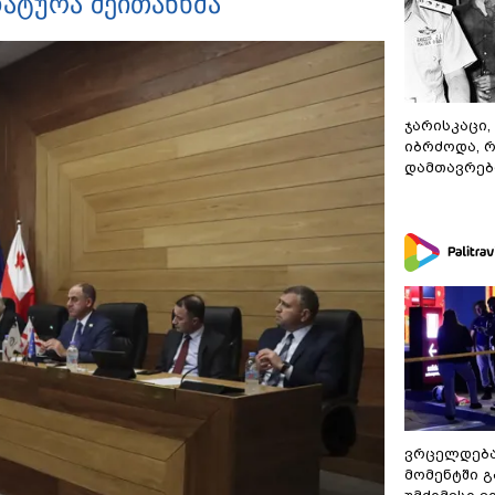
ატურა შეითანხმა
ჯარისკაცი,
იბრძოდა, 
დამთავრები
ვრცელდებ
მომენტში 