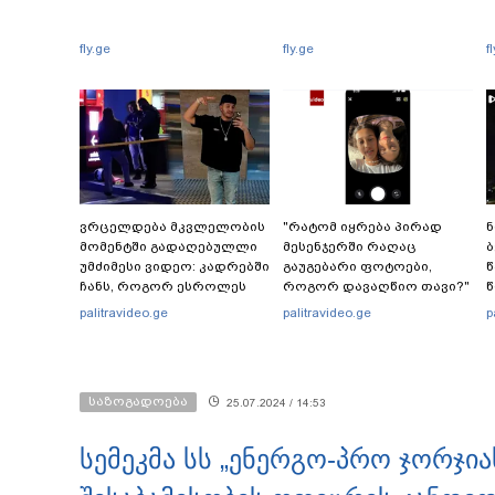
fly.ge
fly.ge
f
ვრცელდება მკვლელობის
"რატომ იყრება პირად
ნ
მომენტში გადაღებულლი
მესენჯერში რაღაც
უმძიმესი ვიდეო: კადრებში
გაუგებარი ფოტოები,
წ
ჩანს, როგორ ესროლეს
როგორ დავაღწიო თავი?"
წ
ცნობილ "ტიკტოკერს"
- შესაძლებელია თუ არა ამ
ე
palitravideo.ge
palitravideo.ge
p
ლაივის დროს - რას
ფუნქციის წაშლა?
ამბობს მომხდარზე
მექსიკის პოლიცია
საზოგადოება
25.07.2024 / 14:53
სემეკმა სს „ენერგო-პრო ჯორჯი