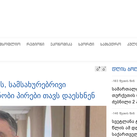
ᲛᲡᲝᲤᲚᲘᲝ
ᲠᲔᲒᲘᲝᲜᲘ
ᲔᲙᲝᲜᲝᲛᲘᲙᲐ
ᲡᲞᲝᲠᲢᲘ
ᲡᲐᲛᲮᲔᲓᲠᲝ
ᲙᲣᲚ
დღის ბო
ა
ა
-183 წუთის წინ
ს, სამსახურებრივი
სამართალდ
ობი პირები თავს დაესხნენ
თურქეთის 
ძებნილი 2 
-146 წუთის წინ
სვეტლანა ტ
წლის ამ დ
საქართველ