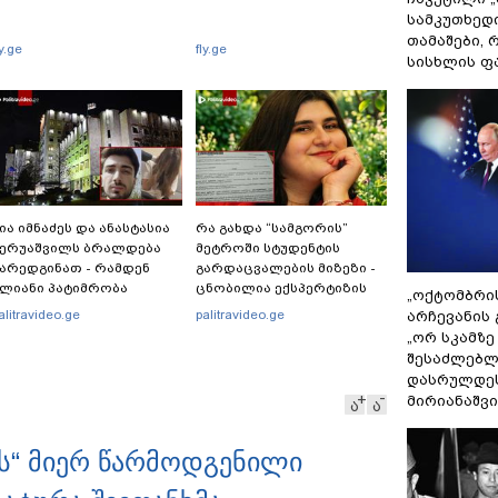
სამკუთხედ
თამაშები,
ly.ge
fly.ge
სისხლის ფ
ია იმნაძეს და ანასტასია
რა გახდა “სამგორის”
ბერუაშვილს ბრალდება
მეტროში სტუდენტის
არედგინათ - რამდენ
გარდაცვალების მიზეზი -
ლიანი პატიმრობა
ცნობილია ექსპერტიზის
„ოქტომბრი
მუქრებათ
პასუხი
alitravideo.ge
palitravideo.ge
არჩევანის 
არასრულწლოვნებს?
„ორ სკამზე
შესაძლებლ
დასრულდეს
მირიანაშვ
ა
ა
ას“ მიერ წარმოდგენილი